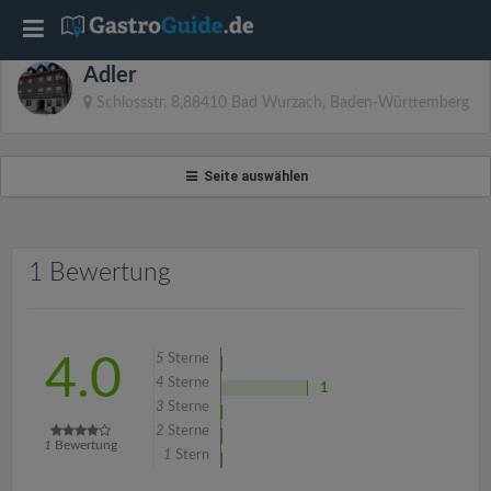
T
Adler
o
Schlossstr. 8,88410 Bad Wurzach, Baden-Württemberg
g
Seite auswählen
g
l
1 Bewertung
e
5
Sterne
4.0
n
4
Sterne
1
3
Sterne
2
Sterne
a
1
Bewertung
1
Stern