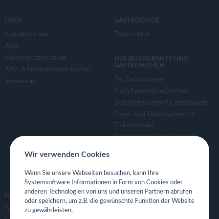
ÜBER
GASTROGUIDE
Kontaktanfrage
Deutschland
AGB
Datenschutzerklärung
FÜR RESTAURANTS UND
GASTRONOMEN
APP- & Benutzerdaten löschen
Für Gastronomen
Impressum
Tisch Reservierungsystem
Gutscheinsystem für Restaurants
Event- und Ticketsystem mit
Ticketverkauf
Bestellsystem Lieferung und
TakeAway
Wir verwenden Cookies
Webseiten für Restaurant
Eigene App für Restaurant
Wenn Sie unsere Webseiten besuchen, kann Ihre
Systemsoftware Informationen in Form von Cookies oder
anderen Technologien von uns und unseren Partnern abrufen
FOLGE UNS
oder speichern, um z.B. die gewünschte Funktion der Website
Facebook
zu gewährleisten.