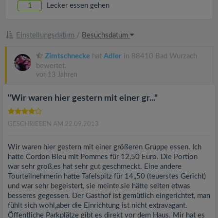
v
1
Lecker essen gehen
i
Einstellungsdatum
/
Besuchsdatum
g
Zimtschnecke
hat
Adler
in 88410 Bad Wurzach
bewertet.
vor 13 Jahren
a
"Wir waren hier gestern mit einer gr..."
t
GESCHRIEBEN AM 22.09.2013
i
Wir waren hier gestern mit einer größeren Gruppe essen. Ich
o
hatte Cordon Bleu mit Pommes für 12,50 Euro. Die Portion
war sehr groß,es hat sehr gut geschmeckt. Eine andere
Tourteilnehmerin hatte Tafelspitz für 14,,50 (teuerstes Gericht)
n
und war sehr begeistert, sie meinte,sie hätte selten etwas
besseres gegessen. Der Gasthof ist gemütlich eingerichtet, man
fühlt sich wohl,aber die Einrichtung ist nicht extravagant.
Öffentliche Parkplätze gibt es direkt vor dem Haus. Mir hat es