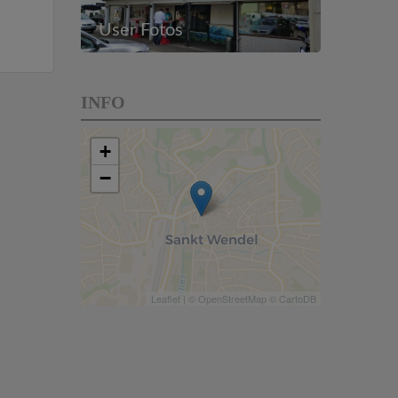
User Fotos
INFO
+
−
Leaflet
| ©
OpenStreetMap
©
CartoDB