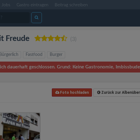
Jobs
Gastro eintragen
Beitrag schreiben
it Freude
(3)
Bürgerlich
Fastfood
Burger
tlich dauerhaft geschlossen. Grund: Keine Gastronomie, Imbissbud
Foto hochladen
Zurück zur Albenüber