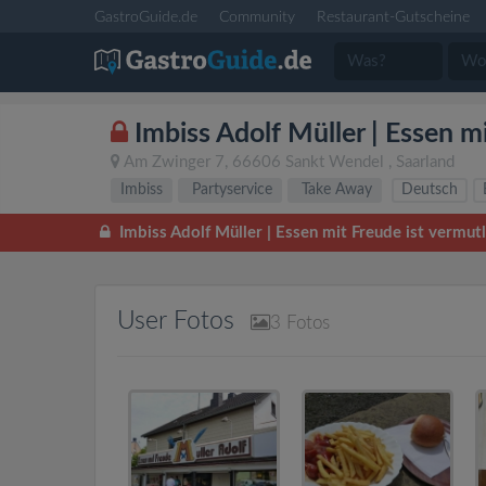
GastroGuide.de
Community
Restaurant-Gutscheine
Imbiss Adolf Müller | Essen m
Am Zwinger 7
,
66606
Sankt Wendel
,
Saarland
Imbiss
Partyservice
Take Away
Deutsch
Imbiss Adolf Müller | Essen mit Freude ist vermu
User Fotos
3
Fotos