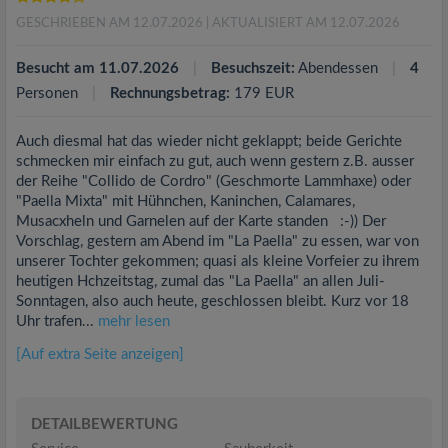
GESCHRIEBEN AM 12.07.2026
| AKTUALISIERT AM 12.07.2026
Besucht am 11.07.2026
Besuchszeit:
Abendessen
4
Personen
Rechnungsbetrag:
179 EUR
Auch diesmal hat das wieder nicht geklappt; beide Gerichte
schmecken mir einfach zu gut, auch wenn gestern z.B. ausser
der Reihe "Collido de Cordro" (Geschmorte Lammhaxe) oder
"Paella Mixta" mit Hühnchen, Kaninchen, Calamares,
Musacxheln und Garnelen auf der Karte standen :-)) Der
Vorschlag, gestern am Abend im "La Paella" zu essen, war von
unserer Tochter gekommen; quasi als kleine Vorfeier zu ihrem
heutigen Hchzeitstag, zumal das "La Paella" an allen Juli-
Sonntagen, also auch heute, geschlossen bleibt. Kurz vor 18
Uhr trafen...
mehr lesen
[Auf extra Seite anzeigen]
DETAILBEWERTUNG