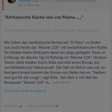
Ahomé 228
in 66117 Saarbrücken geschrieben.
vor 3 Wochen
"Afrikanische Küche wie von Mama ......"
GESCHRIEBEN AM 18.07.2026
| AKTUALISIERT AM 18.07.2026
Wo früher das mexikanische Restaurant "El Paso" zu finden
war, lockt heute das "Ahomé 228" mit westafrikanischer Küche.
Für Inhaber Karim Bida geht damit ein lange gehegter Traum in
Erfüllung. An diesem Tag ist Ruhetag im "Ahomé 228". Hinterm
Tresen steht Inhaber Karim Bida und mixt einen Bissap, ein
westafrikanischer Hibiskussaft. Der Saft ist tiefrot und süß, im
Nachgeschmack kommt das Aroma von Nelke hervor. "Nelken
sind gut für die Lunge", sagt Bida. Seit dem 1.Juli lädt das
Restaurant "Ahomé 228" in...
mehr lesen
[Auf extra Seite anzeigen]
Hilfreich
|
Gut geschrieben