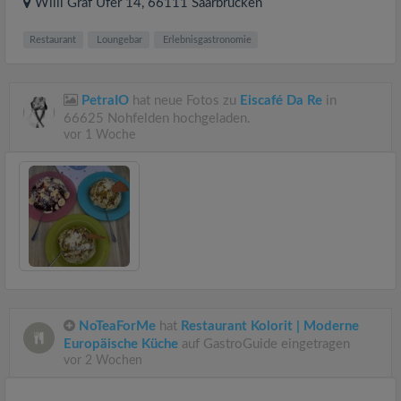
Willi Graf Ufer 14
, 66111
Saarbrücken
Restaurant
Loungebar
Erlebnisgastronomie
PetraIO
hat neue Fotos zu
Eiscafé Da Re
in
66625 Nohfelden hochgeladen.
vor 1 Woche
NoTeaForMe
hat
Restaurant Kolorit | Moderne
Europäische Küche
auf GastroGuide eingetragen
vor 2 Wochen