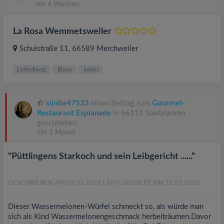
vor 4 Wochen
La Rosa Wemmetsweiler
Schulstraße 11
, 66589
Merchweiler
Lieferdienst
Bistro
Imbiss
simba47533
einen Beitrag zum
Gourmet-
Restaurant Esplanade
in 66111 Saarbrücken
geschrieben.
vor 1 Monat
"Püttlingens Starkoch und sein Leibgericht ......"
GESCHRIEBEN AM 09.07.2026
| AKTUALISIERT AM 11.07.2026
Dieser Wassermelonen-Würfel schmeckt so, als würde man
sich als Kind Wassermelonengeschmack herbeiträumen.Davor