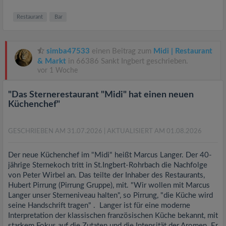
Restaurant
Bar
simba47533
einen Beitrag zum
Midi | Restaurant
& Markt
in 66386 Sankt Ingbert geschrieben.
vor 1 Woche
"Das Sternerestaurant "Midi" hat einen neuen
Küchenchef"
GESCHRIEBEN AM 31.07.2026
| AKTUALISIERT AM 01.08.2026
Der neue Küchenchef im "Midi" heißt Marcus Langer. Der 40-
jährige Sternekoch tritt in St.Ingbert-Rohrbach die Nachfolge
von Peter Wirbel an. Das teilte der Inhaber des Restaurants,
Hubert Pirrung (Pirrung Gruppe), mit. "Wir wollen mit Marcus
Langer unser Sterneniveau halten", so Pirrung, "die Küche wird
seine Handschrift tragen" . Langer ist für eine moderne
Interpretation der klassischen französischen Küche bekannt, mit
starkem Fokus auf die Zutaten und die Intensität der Aromen. Er