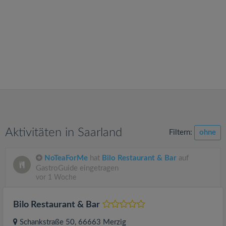
v
i
g
a
t
Aktivitäten in Saarland
Filtern:
ohne
i
NoTeaForMe
hat
Bilo Restaurant & Bar
auf
o
GastroGuide eingetragen
vor 1 Woche
n
Bilo Restaurant & Bar
Schankstraße 50
, 66663
Merzig