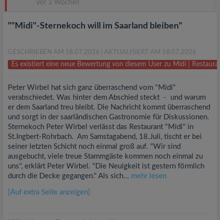
vor 3 Wochen
""Midi"-Sternekoch will im Saarland bleiben"
GESCHRIEBEN AM 18.07.2026
| AKTUALISIERT AM 18.07.2026
Es existiert eine neue Bewertung von diesem User zu Midi | Restaur
Peter Wirbel hat sich ganz überraschend vom "Midi"
verabschiedet. Was hinter dem Abschied steckt - und warum
er dem Saarland treu bleibt. Die Nachricht kommt überraschend
und sorgt in der saarländischen Gastronomie für Diskussionen.
Sternekoch Peter Wirbel verlässt das Restaurant "Midi" in
St.Ingbert-Rohrbach. Am Samstagabend, 18.Juli, tischt er bei
seiner letzten Schicht noch einmal groß auf. "Wir sind
ausgebucht, viele treue Stammgäste kommen noch einmal zu
uns", erklärt Peter Wirbel. "Die Neuigkeit ist gestern förmlich
durch die Decke gegangen." Als sich...
mehr lesen
[Auf extra Seite anzeigen]