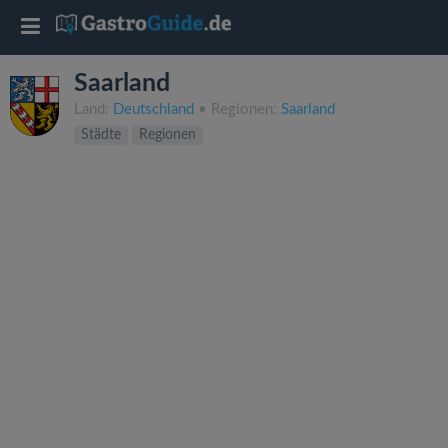
T
o
Saarland
Land:
Deutschland
• Regionen:
Saarland
g
Städte
Regionen
g
l
e
n
a