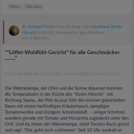
Imbiss
Take Away
simba47533
einen Beitrag zum
Gasthaus Roter
Hirsch
in 66265 Heusweiler geschrieben.
vor 4 Wochen
""Löffel-Wohlfühl-Gericht" für alle Geschmäcker
........."
GESCHRIEBEN AM 14.07.2026
| AKTUALISIERT AM 14.07.2026
Die Wärmelampe, der Ofen und die Sonne draussen brennen
die Temperaturen in der Küche des "Roten Hirschs" inh
Richtung Sauna., der Plat du jour füllt den kleinen gekachelten
Raum mit einem heißluftigen Kräuterhauch, dampfiger
Tomatenwolke und röstigem Schnitzelduft - einige Schnitzel
wandern gerade mit Tomate und Mozarella zugedeckt unter den
Grill. Und da, hinter der Wärmelampe, steht Torsten Bach, grinst
und sagt: "Das geht noch schlimmer." Seit 10 Uhr werkelt er