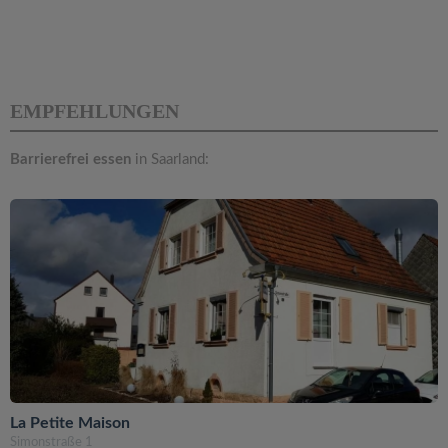
EMPFEHLUNGEN
Barrierefrei essen
in Saarland:
La Petite Maison
Simonstraße 1