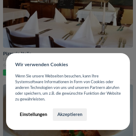
Pizzeria Italia
Liesbet-Dill-Straße 9
Wir verwenden Cookies
66125 Saarbrücken
1 von 1 empfehlen diese Location
100%
Wenn Sie unsere Webseiten besuchen, kann Ihre
Systemsoftware Informationen in Form von Cookies oder
anderen Technologien von uns und unseren Partnern abrufen
oder speichern, um z.B. die gewünschte Funktion der Website
zu gewährleisten.
Einstellungen
Akzeptieren