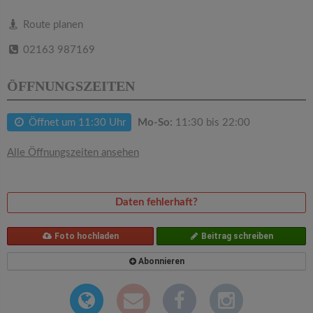
v
Route planen
i
02163 987169
g
ÖFFNUNGSZEITEN
a
Öffnet um 11:30 Uhr
Mo-So:
11:30 bis 22:00
t
Alle Öffnungszeiten ansehen
i
Daten fehlerhaft?
o
Foto hochladen
Beitrag schreiben
n
Abonnieren