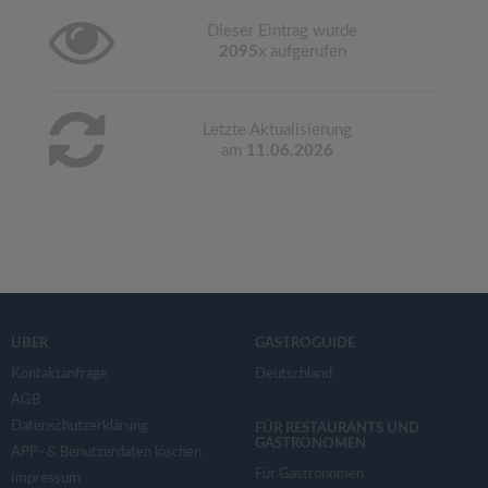
Dieser Eintrag wurde
2095
x aufgerufen
Letzte Aktualisierung
am
11.06.2026
ÜBER
GASTROGUIDE
Kontaktanfrage
Deutschland
AGB
Datenschutzerklärung
FÜR RESTAURANTS UND
GASTRONOMEN
APP- & Benutzerdaten löschen
Für Gastronomen
Impressum