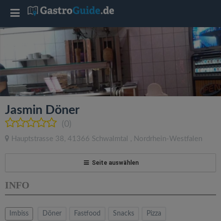
T
o
g
g
Jasmin Döner
l
(0)
Hauptstrasse 38
,
41366
Schwalmtal
,
Nordrhein-Westfalen
e
Seite auswählen
n
INFO
a
Imbiss
Döner
Fastfood
Snacks
Pizza