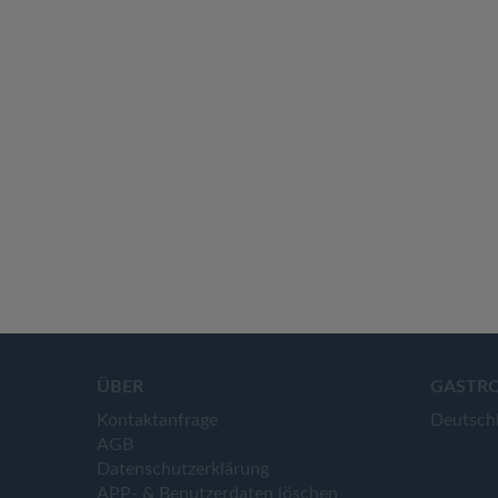
ÜBER
GASTR
Kontaktanfrage
Deutsch
AGB
Datenschutzerklärung
APP- & Benutzerdaten löschen