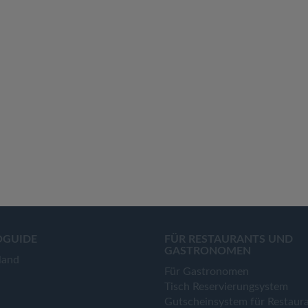
OGUIDE
FÜR RESTAURANTS UND
GASTRONOMEN
land
Für Gastronomen
Tisch Reservierungsystem
Gutscheinsystem für Restaur