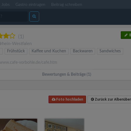
Jobs
Gastro eintragen
Beitrag schreiben
B
(1)
rhein-Westfalen
n
Frühstück
Kaffee und Kuchen
Backwaren
Sandwiches
www.cafe-vorbohle.de/cafe.htm
Bewertungen & Beiträge (1)
Foto hochladen
Zurück zur Albenüber