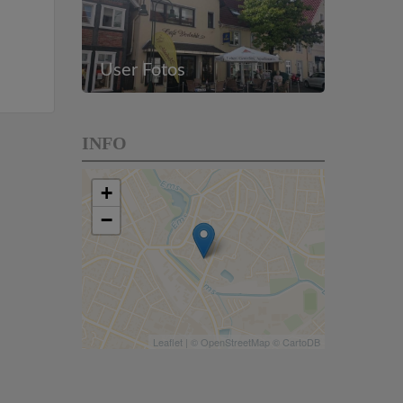
User Fotos
INFO
+
−
Leaflet
| ©
OpenStreetMap
©
CartoDB