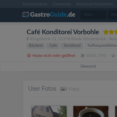
GastroGuide.de
Community
Restaurant-Gutscheine
Café Konditorei Vorbohle
Klingelbrink 11
,
33378
Rheda-Wiedenbrück
,
Nord
Bäckerei
Cafe
Konditorei
Kaffeespezialitäte
Heute nicht mehr geöffnet
05242 7593
Übersicht
User Fotos
4
Fotos