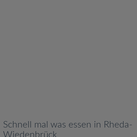
v
i
g
a
t
i
o
n
Schnell mal was essen in Rheda-
Wiedenbrück