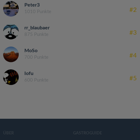
Peter3
#2
1010 Punkte
rr_blaubaer
#3
875 Punkte
MoSo
#4
700 Punkte
Iofu
#5
600 Punkte
ÜBER
GASTROGUIDE