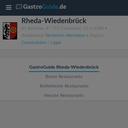
T
Rheda-Wiedenbrück
o
81 Betriebe, 47.757 Einwohner, 72 m ü.NN •
Bundesland:
Nordrhein-Westfalen
• Region:
g
Ostwestfalen / Lippe
g
GastroGuide Rheda-Wiedenbrück
l
Beste Restaurants
e
Beliebteste Restaurants
Neuste Restaurants
n
a