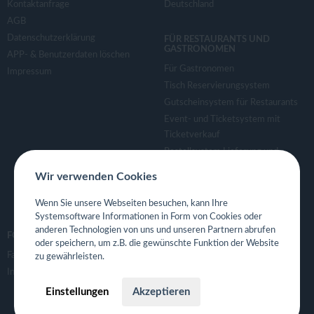
Kontaktanfrage
Deutschland
AGB
Datenschutzerklärung
FÜR RESTAURANTS UND
GASTRONOMEN
APP- & Benutzerdaten löschen
Für Gastronomen
Impressum
Tisch Reservierungsystem
Gutscheinsystem für Restaurants
Event- und Ticketsystem mit
Ticketverkauf
Bestellsystem Lieferung und
TakeAway
Wir verwenden Cookies
Webseiten für Restaurant
Eigene App für Restaurant
Wenn Sie unsere Webseiten besuchen, kann Ihre
Systemsoftware Informationen in Form von Cookies oder
anderen Technologien von uns und unseren Partnern abrufen
FOLGE UNS
oder speichern, um z.B. die gewünschte Funktion der Website
Facebook
zu gewährleisten.
Instagram
Einstellungen
Akzeptieren