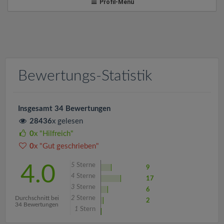
v
Profil-Menü
i
g
Bewertungs-Statistik
a
t
Insgesamt 34 Bewertungen
28436
x gelesen
i
0
x "Hilfreich"
0
x "Gut geschrieben"
o
5
Sterne
4.0
9
4
Sterne
17
n
3
Sterne
6
Durchschnitt bei
2
Sterne
2
34 Bewertungen
1
Stern