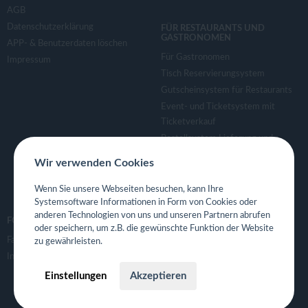
AGB
Datenschutzerklärung
FÜR RESTAURANTS UND
GASTRONOMEN
APP- & Benutzerdaten löschen
Für Gastronomen
Impressum
Tisch Reservierungsystem
Gutscheinsystem für Restaurants
Event- und Ticketsystem mit
Ticketverkauf
Bestellsystem Lieferung und
TakeAway
Wir verwenden Cookies
Webseiten für Restaurant
Eigene App für Restaurant
Wenn Sie unsere Webseiten besuchen, kann Ihre
Systemsoftware Informationen in Form von Cookies oder
anderen Technologien von uns und unseren Partnern abrufen
FOLGE UNS
oder speichern, um z.B. die gewünschte Funktion der Website
Facebook
zu gewährleisten.
Instagram
Einstellungen
Akzeptieren