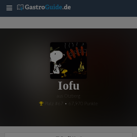
T
o
g
g
l
Iofu
e
aus Otzberg
Platz #67 • 67,970 Punkte
n
a