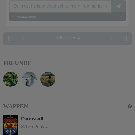
0
Kommentare
|«
«
»
»|
Seite 1 von 4
FREUNDE
WAPPEN
Darmstadt
3.175 Punkte