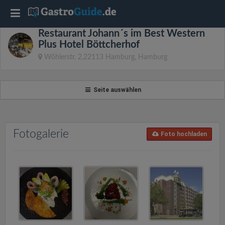
T
Restaurant Johann´s im Best Western
o
Plus Hotel Böttcherhof
Wöhlerstr. 2,22113 Hamburg, Hamburg
g
Seite auswählen
g
l
Fotogalerie
Foto hochladen
e
n
a