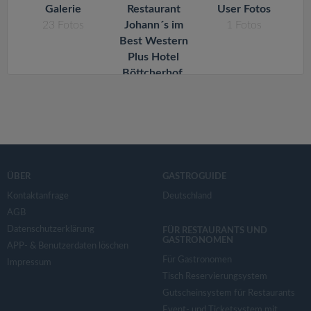
v
Galerie
Restaurant
User Fotos
23
Fotos
Johann´s im
1
Fotos
i
Best Western
Plus Hotel
Böttcherhof,
g
22113
Hamburg
a
29
Fotos
t
ÜBER
GASTROGUIDE
i
Kontaktanfrage
Deutschland
AGB
o
Datenschutzerklärung
FÜR RESTAURANTS UND
GASTRONOMEN
APP- & Benutzerdaten löschen
n
Für Gastronomen
Impressum
Tisch Reservierungsystem
Gutscheinsystem für Restaurants
Event- und Ticketsystem mit