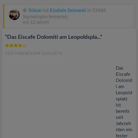
v
Tribun
hat
Eisdiele Dolomiti
in 72488
i
Sigmaringen bewertet.
vor 12 Jahren
g
"Das Eiscafe Dolomiti am Leopoldspla..."
a
GESCHRIEBEN AM 13.03.2014
t
Das
Eiscafe
Dolomit
i
i am
Leopold
o
splatz
ist
bereits
n
seit
Jahrzeh
nten ein
fester