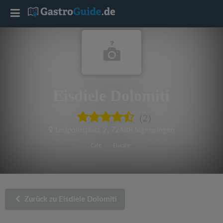
T
o
g
Eisdiele Dolomiti
g
(2)
l
Leopoldsplatz 2
,
72488 Sigmaringen
e
Cafe
Eiscafe
n
a
Zurück zu Eisdiele Dolomiti