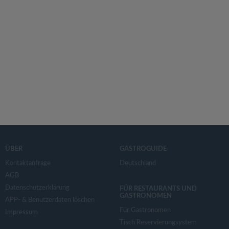
ÜBER
GASTROGUIDE
Kontaktanfrage
Deutschland
AGB
Datenschutzerklärung
FÜR RESTAURANTS UND
GASTRONOMEN
APP- & Benutzerdaten löschen
Für Gastronomen
Impressum
Tisch Reservierungsystem