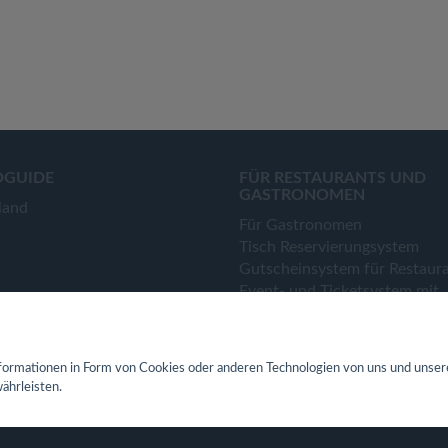
OGUIDE
FÜR RESTAURANTS UND
GASTRONOMEN
land
Für Gastronomen
Tisch Reservierungsystem
Gutscheinsystem für Restaur
Event- und Ticketsystem mit
Ticketverkauf
Bestellsystem Lieferung und
TakeAway
ormationen in Form von Cookies oder anderen Technologien von uns und unser
Webseiten für Restaurant
ährleisten.
Eigene App für Restaurant