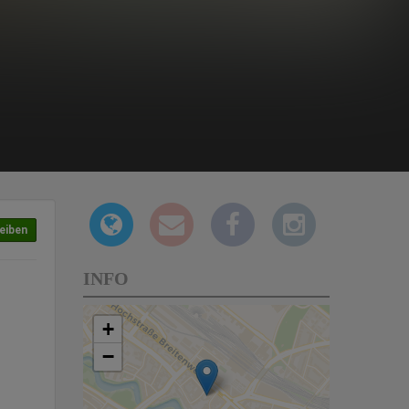
eiben
INFO
+
−