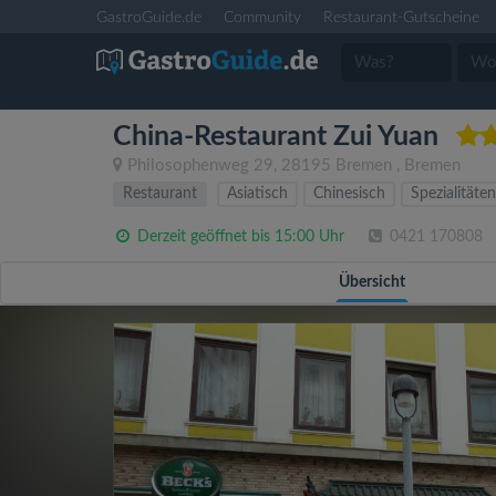
GastroGuide.de
Community
Restaurant-Gutscheine
China-Restaurant Zui Yuan
Philosophenweg 29
,
28195
Bremen
,
Bremen
Restaurant
Asiatisch
Chinesisch
Spezialitäten
Derzeit geöffnet bis 15:00 Uhr
0421 170808
Übersicht