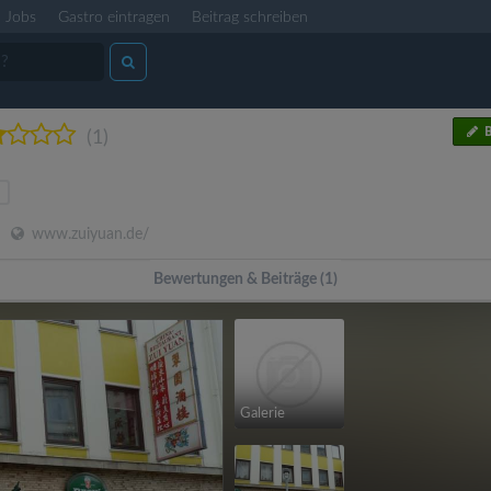
Jobs
Gastro eintragen
Beitrag schreiben
B
(1)
www.zuiyuan.de/
Bewertungen & Beiträge (1)
Galerie