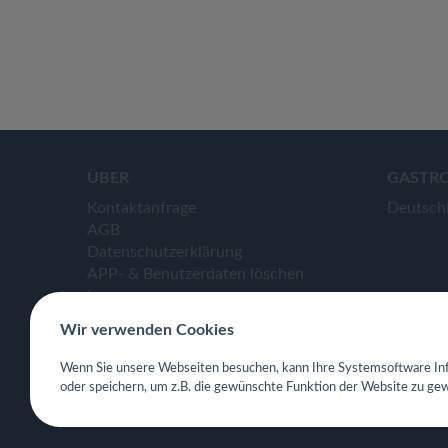
ÜBER
GASTR
Kontaktanfrage
Deutsch
AGB
Datenschutzerklärung
APP- & Benutzerdaten löschen
Impressum
Wir verwenden Cookies
Wenn Sie unsere Webseiten besuchen, kann Ihre Systemsoftware Inf
oder speichern, um z.B. die gewünschte Funktion der Website zu gew