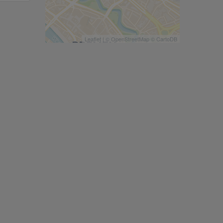
Leaflet
| ©
OpenStreetMap
©
CartoDB