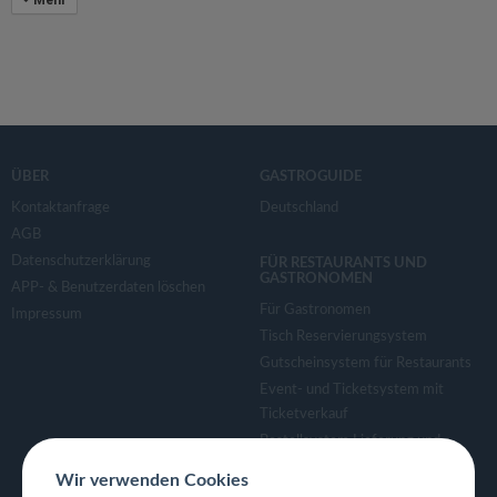
Mehr
ÜBER
GASTROGUIDE
Kontaktanfrage
Deutschland
AGB
Datenschutzerklärung
FÜR RESTAURANTS UND
GASTRONOMEN
APP- & Benutzerdaten löschen
Für Gastronomen
Impressum
Tisch Reservierungsystem
Gutscheinsystem für Restaurants
Event- und Ticketsystem mit
Ticketverkauf
Bestellsystem Lieferung und
TakeAway
Wir verwenden Cookies
Webseiten für Restaurant