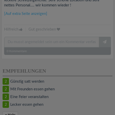
leckere Schnitzelgerichte. Sehr schöne Location und sehr
nettes Personal.... wir kommen wieder !
[Auf extra Seite anzeigen]
Hilfreich
|
Gut geschrieben
0
Kommentare
EMPFEHLUNGEN
2
Günstig satt werden
2
Mit Freunden essen gehen
2
Eine Feier veranstalten
2
Lecker essen gehen