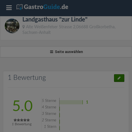
T
Landgasthaus "zur Linde"
o
Alte Weißenfelser Strasse 2,06688 Großkorbetha,
Sachsen-Anhalt
g
Seite auswählen
g
l
1 Bewertung
e
n
5
Sterne
5.0
1
4
Sterne
3
Sterne
a
2
Sterne
1
Bewertung
1
Stern