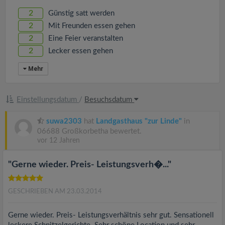
v
2
Günstig satt werden
2
Mit Freunden essen gehen
i
2
Eine Feier veranstalten
2
Lecker essen gehen
g
Mehr
a
Einstellungsdatum
/
Besuchsdatum
t
suwa2303
hat
Landgasthaus "zur Linde"
in
06688 Großkorbetha bewertet.
i
vor 12 Jahren
o
"Gerne wieder. Preis- Leistungsverh�..."
n
GESCHRIEBEN AM 23.03.2014
Gerne wieder. Preis- Leistungsverhältnis sehr gut. Sensationell