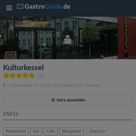
T
o
g
g
Kulturkessel
l
(1)
Lindenstraße 4
,
36364
Bad Salzschlirf
,
Hessen
e
Seite auswählen
n
INFO
a
Restaurant
Bar
Cafe
Biergarten
Deutsch