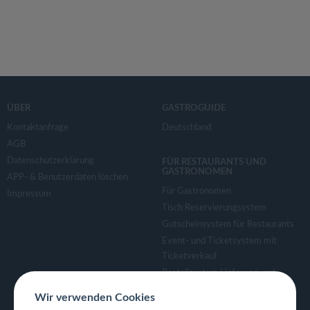
ÜBER
GASTROGUIDE
Kontaktanfrage
Deutschland
AGB
Datenschutzerklärung
FÜR RESTAURANTS UND
GASTRONOMEN
APP- & Benutzerdaten löschen
Für Gastronomen
Impressum
Tisch Reservierungsystem
Gutscheinsystem für Restaurants
Event- und Ticketsystem mit
Ticketverkauf
Bestellsystem Lieferung und
TakeAway
Wir verwenden Cookies
Webseiten für Restaurant