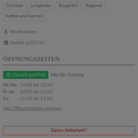
v
Cocktails
Longdrinks
Bürgerlich
Regional
Kaffee und Kuchen
i
Route planen
g
06648 6292720
a
ÖFFNUNGSZEITEN
t
Derzeit geöffnet
Mo-Di:
Ruhetag
i
Mi-Do:
14:00 bis 22:00
Fr-Sa:
14:00 bis 23:00
o
So:
11:00 bis 21:00
Alle Öffnungszeiten ansehen
n
Daten fehlerhaft?