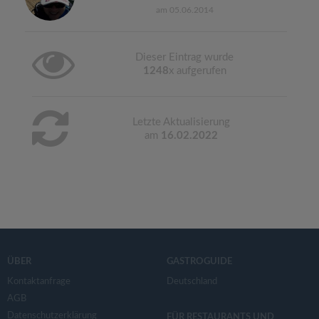
am 05.06.2014
Dieser Eintrag wurde
1248
x aufgerufen
Letzte Aktualisierung
am
16.02.2022
ÜBER
GASTROGUIDE
Kontaktanfrage
Deutschland
AGB
Datenschutzerklärung
FÜR RESTAURANTS UND