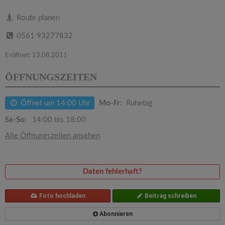
v
Route planen
i
0561 93277832
g
Eröffnet: 13.08.2011
ÖFFNUNGSZEITEN
a
Öffnet um 14:00 Uhr
Mo-Fr:
Ruhetag
t
Sa-So:
14:00 bis 18:00
i
Alle Öffnungszeiten ansehen
o
Daten fehlerhaft?
n
Foto hochladen
Beitrag schreiben
Abonnieren