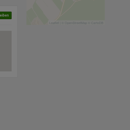
eiben
Leaflet
| ©
OpenStreetMap
©
CartoDB