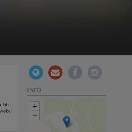
INFO
 Jahr
+
, wobei
−