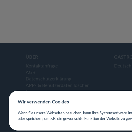
ÜBER
GASTR
Kontaktanfrage
Deutsch
AGB
Datenschutzerklärung
APP- & Benutzerdaten löschen
Impressum
Wir verwenden Cookies
Wenn Sie unsere Webseiten besuchen, kann Ihre Systemsoftware Inf
oder speichern, um z.B. die gewünschte Funktion der Website zu gew