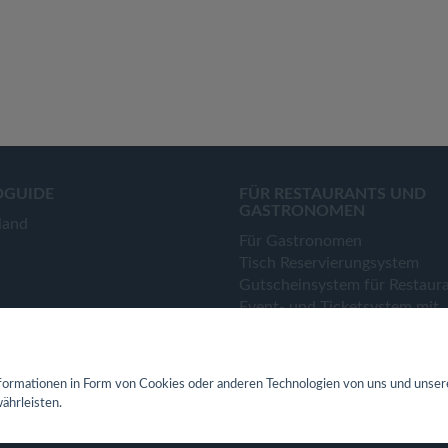
OGUIDE
FÜR RESTAURANTS UND
GASTRONOMEN
land
Für Gastronomen
Tisch Reservierungsystem
Gutscheinsystem für Restaur
Event- und Ticketsystem mit
Ticketverkauf
Bestellsystem Lieferung und
TakeAway
ormationen in Form von Cookies oder anderen Technologien von uns und unser
Webseiten für Restaurant
ährleisten.
Eigene App für Restaurant