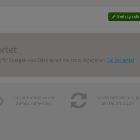
Beitrag schr
rtet
g für
Spargel- und Erlebnishof Klaistow
abgegeben.
Sei der erste!
Dieser Eintrag wurde
Letzte Aktualisierung
2046
x aufgerufen
am
06.11.2024