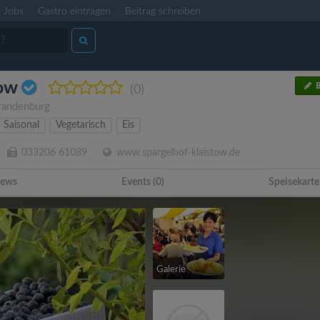
Jobs
Gastro eintragen
Beitrag schreiben
tow
B
(0)
randenburg
Saisonal
Vegetarisch
Eis
033206 61089
www.spargelhof-klaistow.de
ews
Events (0)
Speisekarte
Galerie