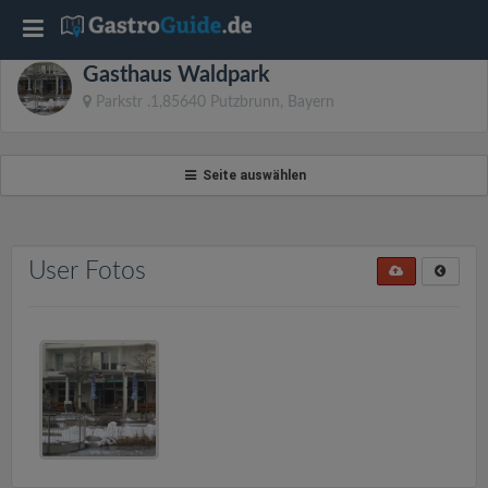
T
Gasthaus Waldpark
o
Parkstr .1,85640 Putzbrunn, Bayern
g
Seite auswählen
g
l
User Fotos
e
n
a