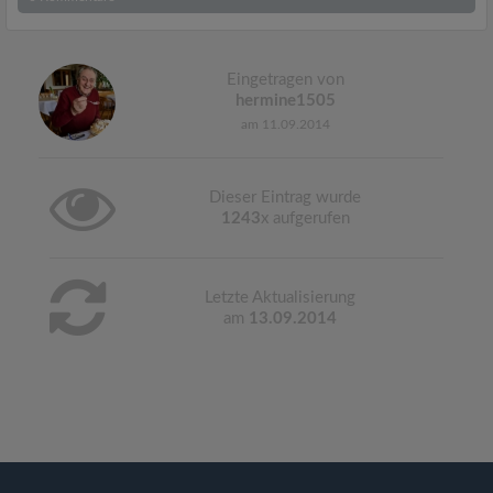
Eingetragen von
hermine1505
am 11.09.2014
Dieser Eintrag wurde
1243
x aufgerufen
Letzte Aktualisierung
am
13.09.2014