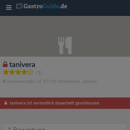
T
o
g
g
tanivera
l
(1)
Hermelestraße 19
,
87719
Mindelheim
,
Bayern
e
n
tanivera ist vermutlich dauerhaft geschlossen.
a