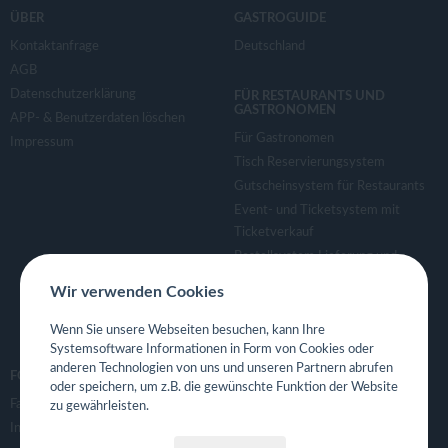
ÜBER
GASTROGUIDE
Kontaktanfrage
Deutschland
AGB
Datenschutzerklärung
FÜR RESTAURANTS UND
GASTRONOMEN
APP- & Benutzerdaten löschen
Für Gastronomen
Impressum
Tisch Reservierungsystem
Gutscheinsystem für Restaurants
Event- und Ticketsystem mit
Ticketverkauf
Bestellsystem Lieferung und
TakeAway
Wir verwenden Cookies
Webseiten für Restaurant
Eigene App für Restaurant
Wenn Sie unsere Webseiten besuchen, kann Ihre
Systemsoftware Informationen in Form von Cookies oder
anderen Technologien von uns und unseren Partnern abrufen
FOLGE UNS
oder speichern, um z.B. die gewünschte Funktion der Website
Facebook
zu gewährleisten.
Instagram