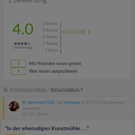
1 Bewertung
v
i
5
Sterne
4.0
4
Sterne
g
1
3
Sterne
2
Sterne
1
Bewertung
a
1
Stern
1
Mit Freunden essen gehen
t
1
Was neues ausprobieren
i
Einstellungsdatum
/
Besuchsdatum
o
hermine1505
hat
tanivera
in 87719 Mindelheim
bewertet.
n
vor 12 Jahren
"In der ehemaligen Kunstmühle . . ."