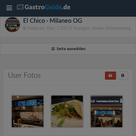
T
El Chico · Milaneo OG
o
Mailänder Platz 7,70173 Stuttgart, Baden-Württemberg
g
Seite auswählen
g
l
User Fotos
e
n
a