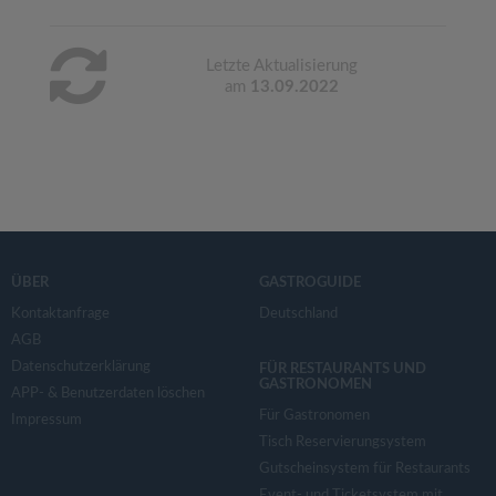
Letzte Aktualisierung
am
13.09.2022
ÜBER
GASTROGUIDE
Kontaktanfrage
Deutschland
AGB
Datenschutzerklärung
FÜR RESTAURANTS UND
GASTRONOMEN
APP- & Benutzerdaten löschen
Für Gastronomen
Impressum
Tisch Reservierungsystem
Gutscheinsystem für Restaurants
Event- und Ticketsystem mit