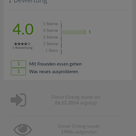
1 Bewertung
v
i
5
Sterne
4.0
4
Sterne
g
1
3
Sterne
2
Sterne
1
Bewertung
a
1
Stern
1
Mit Freunden essen gehen
t
1
Was neues ausprobieren
i
o
Dieser Eintrag wurde am
26.12.2014
angelegt
n
Dieser Eintrag wurde
1990
x aufgerufen