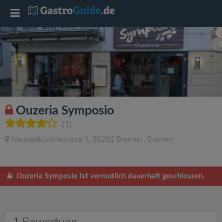
T
o
g
g
Ouzeria Symposio
l
(1)
Neustadtcontrescarpe 4
,
28201
Bremen
,
Bremen
e
n
Ouzeria Symposio ist vermutlich dauerhaft geschlossen.
a