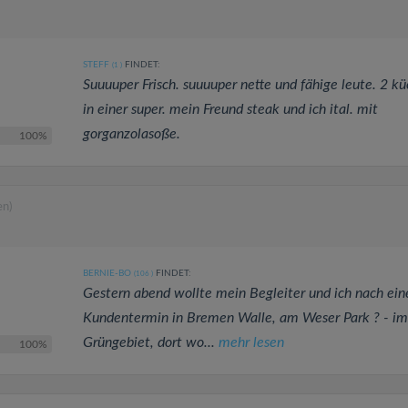
STEFF
FINDET:
(1
)
Suuuuper Frisch. suuuuper nette und fähige leute. 2 k
in einer super. mein Freund steak und ich ital. mit
gorganzolasoße.
100%
en)
BERNIE-BO
FINDET:
(106
)
Gestern abend wollte mein Begleiter und ich nach ei
Kundentermin in Bremen Walle, am Weser Park ? - im
Grüngebiet, dort wo...
mehr lesen
100%