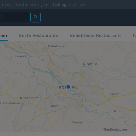
Jobs
Gastro eintragen
Beitrag schreiben
men
Beste Restaurants
Beliebteste Restaurants
N