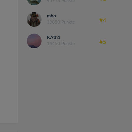
45713 Punkte
mbo
#4
39850 Punkte
KAth1
#5
14450 Punkte