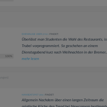
EHEMALIGE USER
FINDET:
(3742
)
Überlässt man Studenten die Wahl des Restaurants, is
Trubel vorprogrammiert. So geschehen an einem
Dienstagabend kurz nach Weihnachten in der Bremer..
100%
mehr lesen
ungen)
HANSEAT1957
FINDET:
(306
)
Allgemein Nachdem über einen langen Zeitraum die
asiatische Küche den Trend bei Newcomern bestimmte,