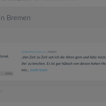
 in Bremen
DERBORGFELDER
FINDET:
(301
)
ional,
„Von Zeit zu Zeit seh ich die Alten gern und hüte mich
ihn‘ zu brechen. Es ist gar hübsch von diesen hohen He
mir...
mehr lesen
100%
n)