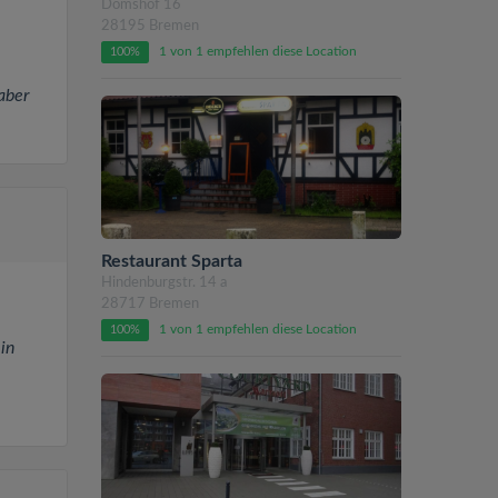
Domshof 16
28195 Bremen
1 von 1 empfehlen diese Location
100%
aber
Restaurant Sparta
Hindenburgstr. 14 a
28717 Bremen
1 von 1 empfehlen diese Location
100%
in