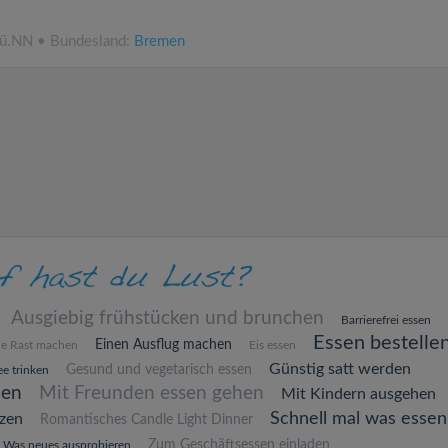
 ü.NN • Bundesland:
Bremen
Ausgiebig frühstücken und brunchen
Barrierefrei essen
Essen bestelle
Einen Ausflug machen
ne Rast machen
Eis essen
Günstig satt werden
Gesund und vegetarisch essen
e trinken
hen
Mit Freunden essen gehen
Mit Kindern ausgehen
Schnell mal was essen
zen
Romantisches Candle Light Dinner
Zum Geschäftsessen einladen
Was neues ausprobieren