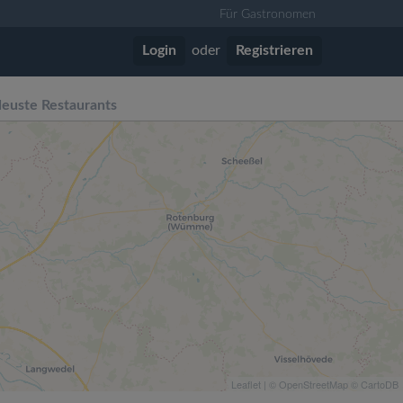
Für Gastronomen
Login
oder
Registrieren
euste Restaurants
Leaflet
| ©
OpenStreetMap
©
CartoDB