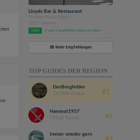
Lloyds Bar & Restaurant
Theodor-Heuss-Allee 2
28215 Bremen
üchen
1 von 1 empfehlen diese Location
100%
Mehr Empfehlungen
TOP GUIDES DER REGION
DerBorgfelder
#1
145944 Punkte
nem
Hanseat1957
#2
72430 Punkte
Immer wieder gern
#3