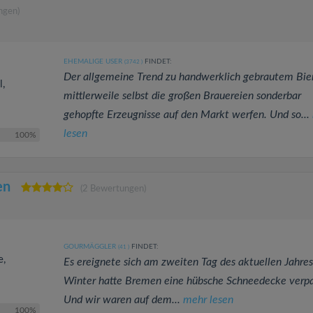
ngen)
EHEMALIGE USER
FINDET:
(3742
)
Der allgemeine Trend zu handwerklich gebrautem Bier
l,
mittlerweile selbst die großen Brauereien sonderbar
gehopfte Erzeugnisse auf den Markt werfen. Und so...
lesen
100%
en
(2 Bewertungen)
GOURMÄGGLER
FINDET:
(41
)
e,
Es ereignete sich am zweiten Tag des aktuellen Jahres
Winter hatte Bremen eine hübsche Schneedecke verpa
Und wir waren auf dem...
mehr lesen
100%