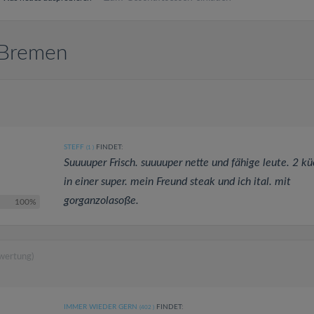
 Bremen
STEFF
FINDET:
(1
)
Suuuuper Frisch. suuuuper nette und fähige leute. 2 k
in einer super. mein Freund steak und ich ital. mit
gorganzolasoße.
100%
wertung)
IMMER WIEDER GERN
FINDET:
(402
)