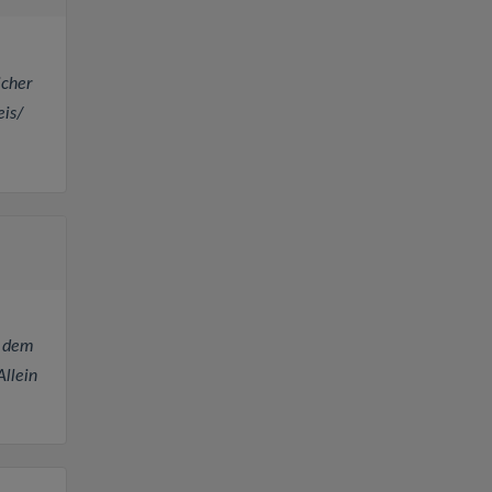
icher
eis/
t dem
Allein