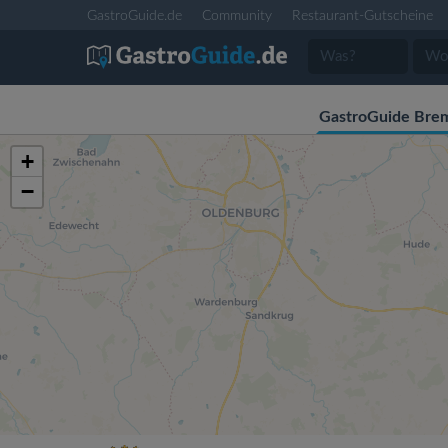
GastroGuide.de
Community
Restaurant-Gutscheine
GastroGuide Bre
+
−