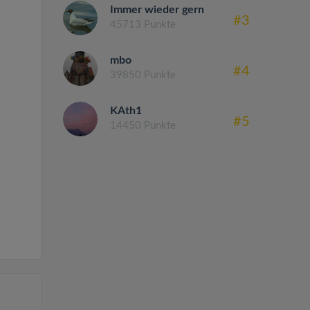
Immer wieder gern
#3
45713 Punkte
mbo
#4
39850 Punkte
KAth1
#5
14450 Punkte