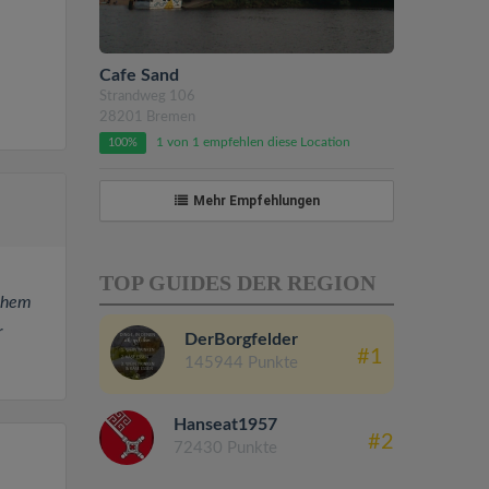
Cafe Sand
Strandweg 106
28201 Bremen
1 von 1 empfehlen diese Location
100%
Mehr Empfehlungen
TOP GUIDES DER REGION
schem
r
DerBorgfelder
#1
145944 Punkte
Hanseat1957
#2
72430 Punkte