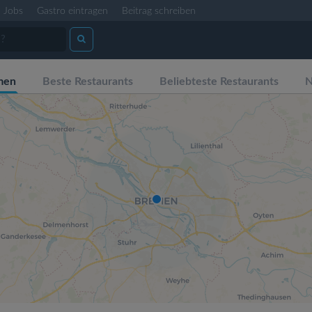
Jobs
Gastro eintragen
Beitrag schreiben
men
Beste Restaurants
Beliebteste Restaurants
N