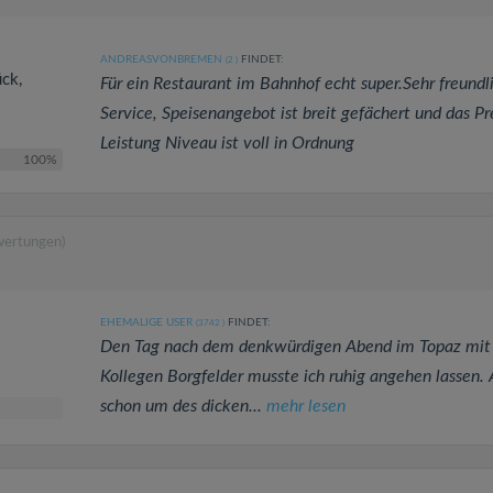
ANDREASVONBREMEN
FINDET:
(2
)
ück,
Für ein Restaurant im Bahnhof echt super.Sehr freundl
Service, Speisenangebot ist breit gefächert und das Pr
Leistung Niveau ist voll in Ordnung
100%
wertungen)
EHEMALIGE USER
FINDET:
(3742
)
Den Tag nach dem denkwürdigen Abend im Topaz mi
Kollegen Borgfelder musste ich ruhig angehen lassen. 
schon um des dicken...
mehr lesen