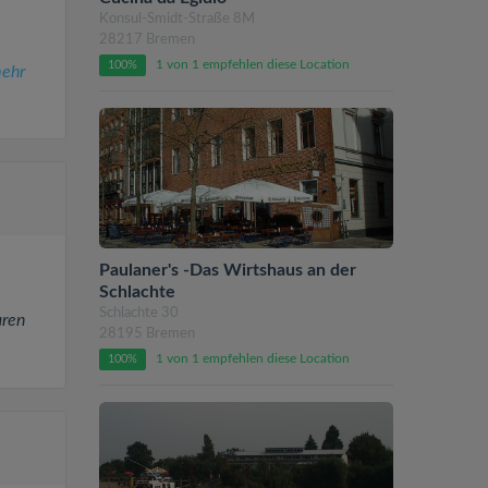
Konsul-Smidt-Straße 8M
28217 Bremen
1 von 1 empfehlen diese Location
100%
ehr
Paulaner's -Das Wirtshaus an der
Schlachte
Schlachte 30
aren
28195 Bremen
1 von 1 empfehlen diese Location
100%