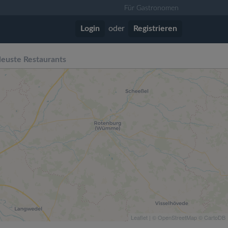
Für Gastronomen
Login
oder
Registrieren
euste Restaurants
Leaflet
| ©
OpenStreetMap
©
CartoDB