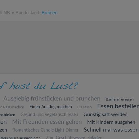
 ü.NN • Bundesland:
Bremen
Ausgiebig frühstücken und brunchen
Barrierefrei essen
Essen bestelle
Einen Ausflug machen
ne Rast machen
Eis essen
Günstig satt werden
Gesund und vegetarisch essen
e trinken
hen
Mit Freunden essen gehen
Mit Kindern ausgehen
Schnell mal was essen
zen
Romantisches Candle Light Dinner
Zum Geschäftsessen einladen
Was neues ausprobieren