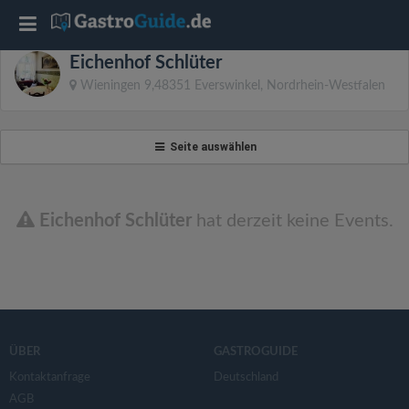
T
Eichenhof Schlüter
o
Wieningen 9,48351 Everswinkel, Nordrhein-Westfalen
g
Seite auswählen
g
l
Eichenhof Schlüter
hat derzeit keine Events.
e
n
ÜBER
GASTROGUIDE
a
Kontaktanfrage
Deutschland
AGB