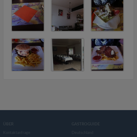
v
i
g
a
t
i
o
n
ÜBER
GASTROGUIDE
Kontaktanfrage
Deutschland