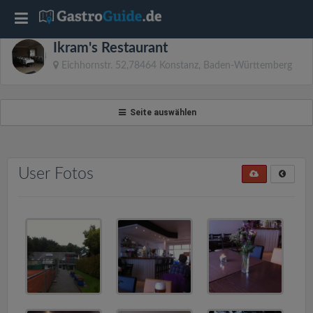
T
Ikram's Restaurant
o
Eichhornstr. 52,78464 Konstanz, Baden-Württemberg
g
Seite auswählen
g
l
User Fotos
e
n
a