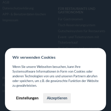
AGB
Datenschutzerklärung
FÜR RESTAURANTS UND
GASTRONOMEN
APP- & Benutzerdaten löschen
Für Gastronomen
Impressum
Tisch Reservierungsystem
Gutscheinsystem für Restaurants
Event- und Ticketsystem mit
Ticketverkauf
Bestellsystem Lieferung und
TakeAway
Wir verwenden Cookies
Webseiten für Restaurant
Eigene App für Restaurant
Wenn Sie unsere Webseiten besuchen, kann Ihre
Systemsoftware Informationen in Form von Cookies oder
anderen Technologien von uns und unseren Partnern abrufen
FOLGE UNS
oder speichern, um z.B. die gewünschte Funktion der Website
Facebook
zu gewährleisten.
Instagram
Einstellungen
Akzeptieren