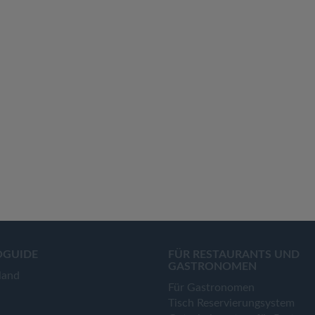
OGUIDE
FÜR RESTAURANTS UND
GASTRONOMEN
land
Für Gastronomen
Tisch Reservierungsystem