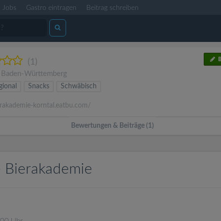
Jobs
Gastro eintragen
Beitrag schreiben
B
(1)
,
Baden-Württemberg
gional
Snacks
Schwäbisch
rakademie-korntal.eatbu.com/
Bewertungen & Beiträge (1)
e Bierakademie