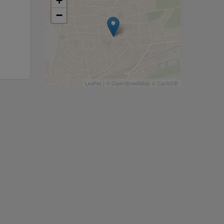
+
−
Leaflet
| ©
OpenStreetMap
©
CartoDB