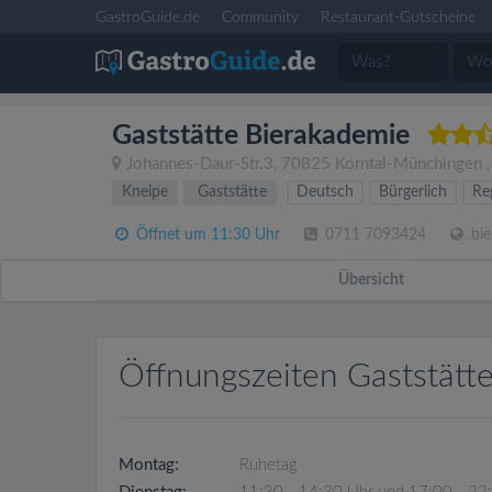
GastroGuide.de
Community
Restaurant-Gutscheine
Gaststätte Bierakademie
Johannes-Daur-Str.3
,
70825
Korntal-Münchingen
Kneipe
Gaststätte
Deutsch
Bürgerlich
Re
Öffnet um 11:30 Uhr
0711 7093424
bie
Übersicht
Öffnungszeiten Gaststätt
Montag:
Ruhetag