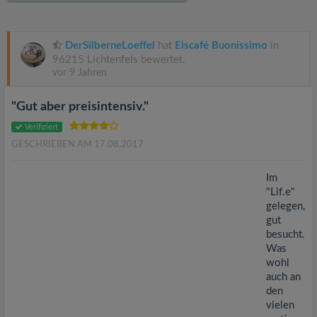
v
i
DerSilberneLoeffel
hat
Eiscafé Buonissimo
in
96215 Lichtenfels bewertet.
vor 9 Jahren
g
"Gut aber preisintensiv."
a
Verifiziert
GESCHRIEBEN AM 17.08.2017
t
Im
i
"Lif.e"
gelegen,
gut
o
besucht.
Was
n
wohl
auch an
den
vielen