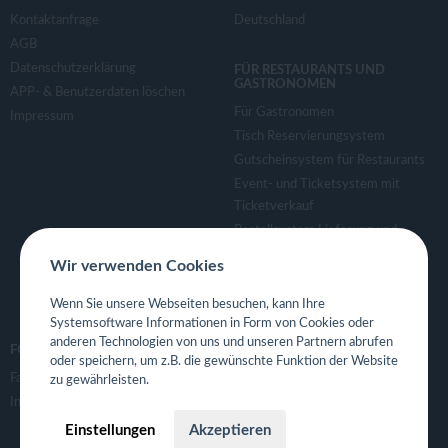
Kontaktanfrage
Deutschland
AGB
Datenschutzerklärung
FÜR RESTAURANTS UND
GASTRONOMEN
APP- & Benutzerdaten löschen
Für Gastronomen
Impressum
Tisch Reservierungsystem
Gutscheinsystem für Restaurants
Event- und Ticketsystem mit
Ticketverkauf
Bestellsystem Lieferung und
TakeAway
Wir verwenden Cookies
Webseiten für Restaurant
Eigene App für Restaurant
Wenn Sie unsere Webseiten besuchen, kann Ihre
Systemsoftware Informationen in Form von Cookies oder
anderen Technologien von uns und unseren Partnern abrufen
FOLGE UNS
oder speichern, um z.B. die gewünschte Funktion der Website
Facebook
zu gewährleisten.
Instagram
Einstellungen
Akzeptieren