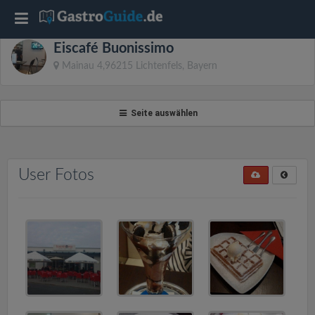
T
Eiscafé Buonissimo
o
Mainau 4,96215 Lichtenfels, Bayern
g
Seite auswählen
g
l
User Fotos
e
n
a