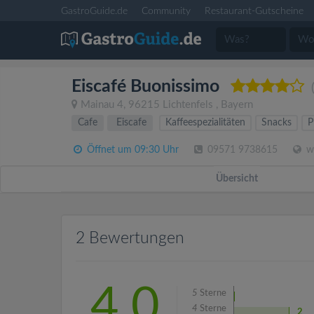
GastroGuide.de
Community
Restaurant-Gutscheine
Eiscafé Buonissimo
Mainau 4
,
96215
Lichtenfels
,
Bayern
Cafe
Eiscafe
Kaffeespezialitäten
Snacks
P
Öffnet um 09:30 Uhr
09571 9738615
ww
Übersicht
2 Bewertungen
4.0
5
Sterne
4
Sterne
2