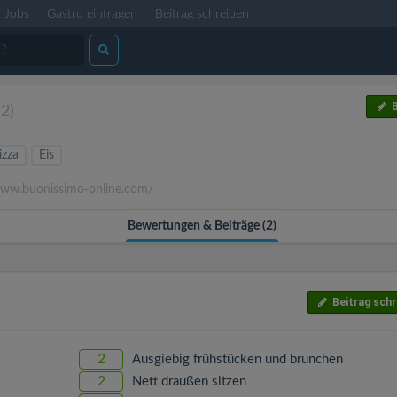
Jobs
Gastro eintragen
Beitrag schreiben
B
(2)
izza
Eis
w.buonissimo-online.com/
Bewertungen & Beiträge (2)
Beitrag schr
2
Ausgiebig frühstücken und brunchen
2
Nett draußen sitzen