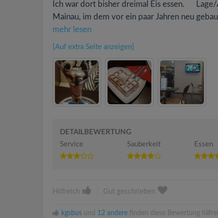
Ich war dort bisher dreimal Eis essen. Lage/A
Mainau, im dem vor ein paar Jahren neu gebaute
mehr lesen
[Auf extra Seite anzeigen]
DETAILBEWERTUNG
Service
Sauberkeit
Essen
Hilfreich
|
Gut geschrieben
kgsbus
und
12 andere
finden diese Bewertung hilfre