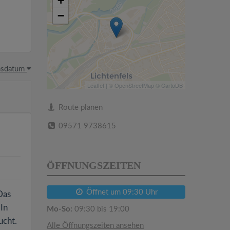
+
−
hsdatum
Leaflet
| ©
OpenStreetMap
©
CartoDB
Route planen
09571 9738615
ÖFFNUNGSZEITEN
Öffnet um 09:30 Uhr
Das
 In
Mo-So:
09:30 bis 19:00
ucht.
Alle Öffnungszeiten ansehen