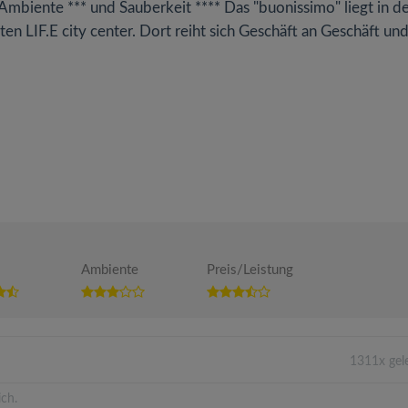
mbiente *** und Sauberkeit **** Das "buonissimo" liegt in d
n LIF.E city center. Dort reiht sich Geschäft an Geschäft und.
Ambiente
Preis/Leistung
1311x gel
ich.