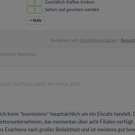
2
Gemütlich Kaffee trinken
2
Sehen und gesehen werden
Mehr
Sortieren nach
Einstellungsdatum
/
Besuc
htenfels bewertet.
.2015
| AKTUALISIERT AM 09.05.2015
ich beim "buonissimo" hauptsächlich um ein Eiscafe handelt. 
 Kettenunternehmen, das momentan über acht Filialen verfügt.
es Erachtens nach großer Beliebtheit und ist meistens gut bes