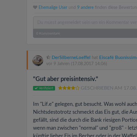
Ehemalige User
und
9 andere
finden diese Bewertun
0
Kommentare
DerSilberneLoeffel
hat
Eiscafé Buonissim
vor 9 Jahren
(17.08.2017 14:06)
"Gut aber preisintensiv."
GESCHRIEBEN AM 17.08
Verifiziert
Im "Lif.e" gelegen, gut besucht. Was wohl auch 
Nichtsdestotrotz schmeckt das Eis gut, die Aus
gefällt, sind die durch die Bank riesigen Port
wenn man zwischen "normal" und "groß" - letz
künftig lieber Eis im Becher oder in der Waff