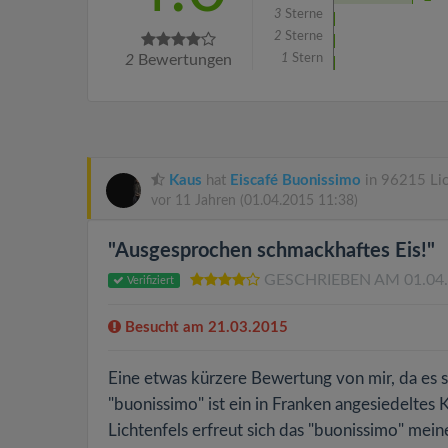
3
Sterne
2
Sterne
2
Bewertungen
1
Stern
Kaus
hat
Eiscafé Buonissimo
in 96215 Lic
vor 11 Jahren
(01.04.2015 11:38)
"Ausgesprochen schmackhaftes Eis!"
GESCHRIEBEN AM 01.04
Verifiziert
Besucht am 21.03.2015
Eine etwas kürzere Bewertung von mir, da es s
"buonissimo" ist ein in Franken angesiedeltes
Lichtenfels erfreut sich das "buonissimo" mein