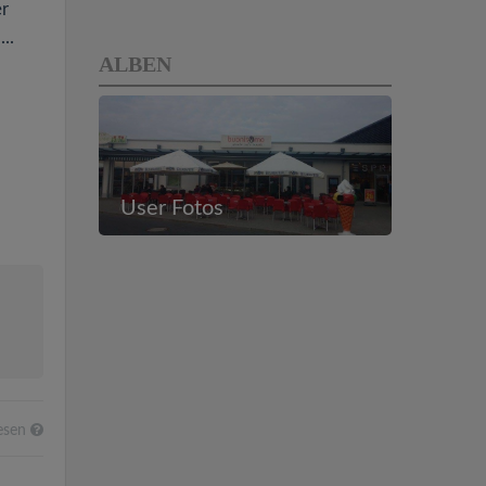
er
..
ALBEN
User Fotos
esen