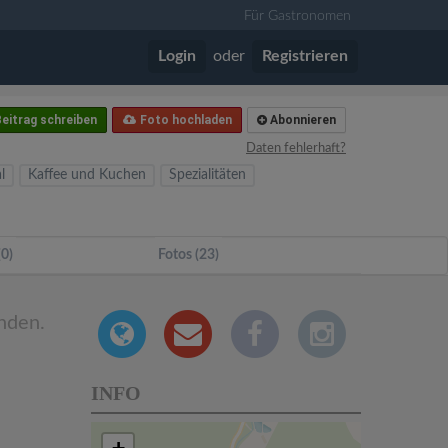
Für Gastronomen
Login
oder
Registrieren
eitrag schreiben
Foto hochladen
Abonnieren
Daten fehlerhaft?
l
Kaffee und Kuchen
Spezialitäten
(0)
Fotos (23)
nden.
INFO