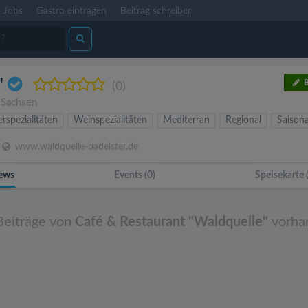
Jobs
Gastro eintragen
Beitrag schreiben
"
B
(0)
,
Sachsen
erspezialitäten
Weinspezialitäten
Mediterran
Regional
Saisona
www.waldquelle-badelster.de
ews
Events (0)
Speisekarte 
Beiträge von
Café & Restaurant "Waldquelle"
vorha