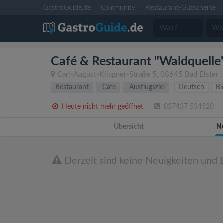
GastroGuide.de
Community
Restaurant-Gutscheine
Café & Restaurant "Waldquelle
Carl-August-Klingner-Straße 5
,
08645
Bad Elster
Restaurant
Cafe
Ausflugsziel
Deutsch
Bi
Heute nicht mehr geöffnet
037437 534520
Übersicht
N
Derzeit sind keine Neuigkeiten und 