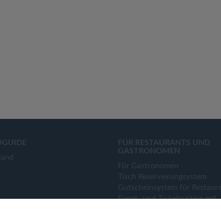
OGUIDE
FÜR RESTAURANTS UND
GASTRONOMEN
land
Für Gastronomen
Tisch Reservierungsystem
Gutscheinsystem für Restaur
Event- und Ticketsystem mit
Ticketverkauf
Bestellsystem Lieferung und