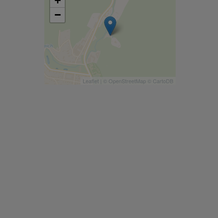
+
−
Leaflet
| ©
OpenStreetMap
©
CartoDB