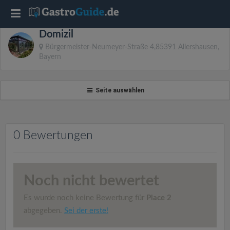
T
Domizil
o
Bürgermeister-Neumeyer-Straße 4,85391 Allershausen,
Bayern
g
Seite auswählen
g
l
0 Bewertungen
e
n
Noch nicht bewertet
Es wurde noch keine Bewertung für
Place 2
a
abgegeben.
Sei der erste!