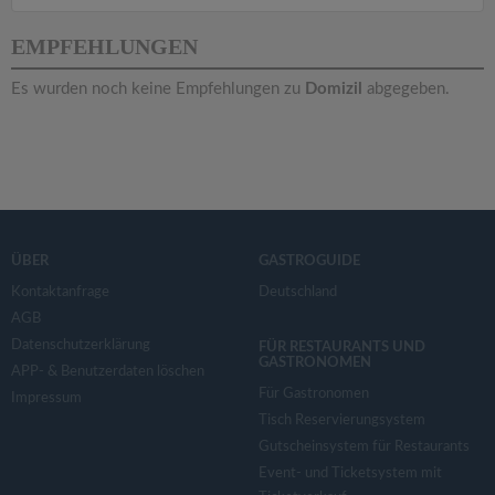
v
EMPFEHLUNGEN
i
Es wurden noch keine Empfehlungen zu
Domizil
abgegeben.
g
a
t
ÜBER
GASTROGUIDE
Kontaktanfrage
i
Deutschland
AGB
Datenschutzerklärung
FÜR RESTAURANTS UND
o
GASTRONOMEN
APP- & Benutzerdaten löschen
Für Gastronomen
Impressum
n
Tisch Reservierungsystem
Gutscheinsystem für Restaurants
Event- und Ticketsystem mit