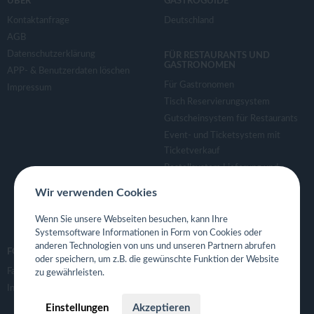
ÜBER
GASTROGUIDE
Kontaktanfrage
Deutschland
AGB
Datenschutzerklärung
FÜR RESTAURANTS UND
GASTRONOMEN
APP- & Benutzerdaten löschen
Für Gastronomen
Impressum
Tisch Reservierungsystem
Gutscheinsystem für Restaurants
Event- und Ticketsystem mit
Ticketverkauf
Bestellsystem Lieferung und
TakeAway
Wir verwenden Cookies
Webseiten für Restaurant
Eigene App für Restaurant
Wenn Sie unsere Webseiten besuchen, kann Ihre
Systemsoftware Informationen in Form von Cookies oder
anderen Technologien von uns und unseren Partnern abrufen
FOLGE UNS
oder speichern, um z.B. die gewünschte Funktion der Website
Facebook
zu gewährleisten.
Instagram
Einstellungen
Akzeptieren