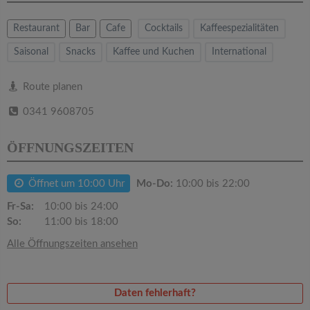
v
Restaurant
Bar
Cafe
Cocktails
Kaffeespezialitäten
i
Saisonal
Snacks
Kaffee und Kuchen
International
g
Route planen
a
0341 9608705
ÖFFNUNGSZEITEN
t
Öffnet um 10:00 Uhr
i
Mo-Do:
10:00 bis 22:00
Fr-Sa:
10:00 bis 24:00
o
So:
11:00 bis 18:00
Alle Öffnungszeiten ansehen
n
Daten fehlerhaft?