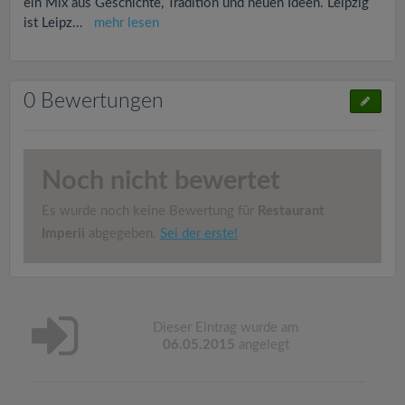
ein Mix aus Geschichte, Tradition und neuen Ideen. Leipzig
ist Leipz
...
mehr lesen
0 Bewertungen
Noch nicht bewertet
Es wurde noch keine Bewertung für
Restaurant
Imperii
abgegeben.
Sei der erste!
Dieser Eintrag wurde am
06.05.2015
angelegt