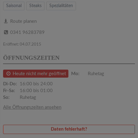
v
Saisonal
Steaks
Spezialitäten
i
Route planen
0341 96283789
g
Eröffnet: 04.07.2015
a
ÖFFNUNGSZEITEN
t
Heute nicht mehr geöffnet
Mo:
Ruhetag
i
Di-Do:
16:00 bis 24:00
Fr-Sa:
16:00 bis 01:00
So:
Ruhetag
o
Alle Öffnungszeiten ansehen
n
Daten fehlerhaft?