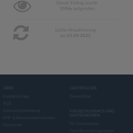
Dieser Eintrag wurde
1596
x aufgerufen
Letzte Aktualisierung
am
01.09.2025
ÜBER
GASTROGUIDE
Kontaktanfrage
Deutschland
AGB
Datenschutzerklärung
FÜR RESTAURANTS UND
GASTRONOMEN
APP- & Benutzerdaten löschen
Für Gastronomen
Impressum
Tisch Reservierungsystem