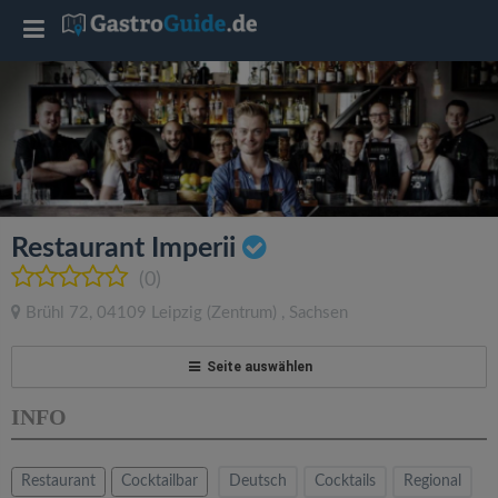
T
o
g
g
Restaurant Imperii
l
(0)
Brühl 72
,
04109
Leipzig
(Zentrum)
,
Sachsen
e
Seite auswählen
n
INFO
a
Restaurant
Cocktailbar
Deutsch
Cocktails
Regional