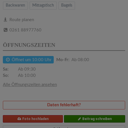
v
Backwaren
Mittagstisch
Bagels
i
Route planen
0261 88977760
g
ÖFFNUNGSZEITEN
a
Öffnet um 10:00 Uhr
Mo-Fr:
Ab 08:00
t
Sa:
Ab 09:30
So:
Ab 10:00
i
Alle Öffnungszeiten ansehen
o
Daten fehlerhaft?
n
Foto hochladen
Beitrag schreiben