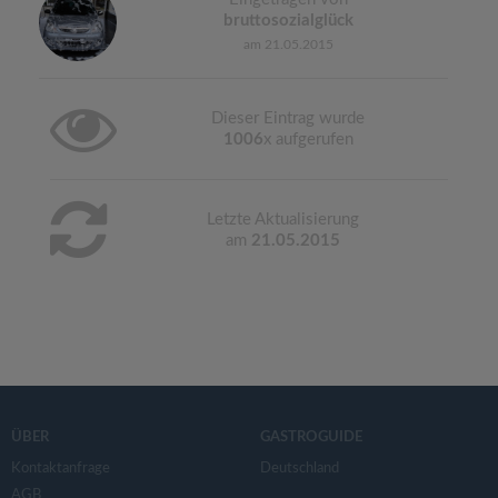
bruttosozialglück
am 21.05.2015
Dieser Eintrag wurde
1006
x aufgerufen
Letzte Aktualisierung
am
21.05.2015
ÜBER
GASTROGUIDE
Kontaktanfrage
Deutschland
AGB