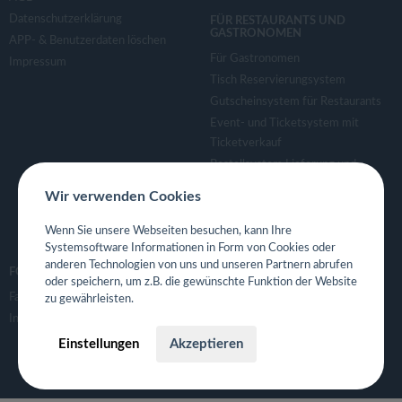
Datenschutzerklärung
FÜR RESTAURANTS UND
GASTRONOMEN
APP- & Benutzerdaten löschen
Für Gastronomen
Impressum
Tisch Reservierungsystem
Gutscheinsystem für Restaurants
Event- und Ticketsystem mit
Ticketverkauf
Bestellsystem Lieferung und
TakeAway
Wir verwenden Cookies
Webseiten für Restaurant
Eigene App für Restaurant
Wenn Sie unsere Webseiten besuchen, kann Ihre
Systemsoftware Informationen in Form von Cookies oder
anderen Technologien von uns und unseren Partnern abrufen
FOLGE UNS
oder speichern, um z.B. die gewünschte Funktion der Website
Facebook
zu gewährleisten.
Instagram
Einstellungen
Akzeptieren