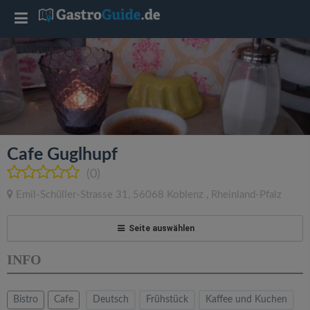
T
o
g
g
Cafe Guglhupf
l
(0)
Emil-Schüller-Strasse 31
,
56068
Koblenz
,
Rheinland-Pfalz
e
Seite auswählen
n
INFO
a
Bistro
Cafe
Deutsch
Frühstück
Kaffee und Kuchen