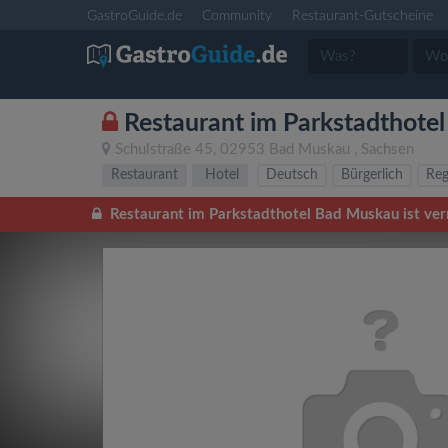
GastroGuide.de
Community
Restaurant-Gutscheine
Restaurant im Parkstadthote
Schulstraße 45
,
02953
Bad Muskau
,
Sachsen
Restaurant
Hotel
Deutsch
Bürgerlich
Reg
Restaurant im Parkstadthotel Bad Muskau ist verm