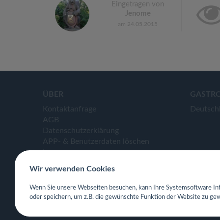
Eingetragen von
Jenome
am 24.05.2015
ÜBER
GASTR
Kontaktanfrage
Deutsch
AGB
Datenschutzerklärung
APP- & Benutzerdaten löschen
Impressum
Wir verwenden Cookies
Wenn Sie unsere Webseiten besuchen, kann Ihre Systemsoftware Inf
oder speichern, um z.B. die gewünschte Funktion der Website zu gew