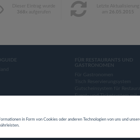
Dieser Eintrag wurde
Letzte Aktualisierung
368
x aufgerufen
am
26.05.2015
OGUIDE
FÜR RESTAURANTS UND
GASTRONOMEN
land
Für Gastronomen
Tisch Reservierungsystem
Gutscheinsystem für Restaur
Event- und Ticketsystem mit
Ticketverkauf
Bestellsystem Lieferung und
TakeAway
ormationen in Form von Cookies oder anderen Technologien von uns und unser
Webseiten für Restaurant
ährleisten.
Eigene App für Restaurant