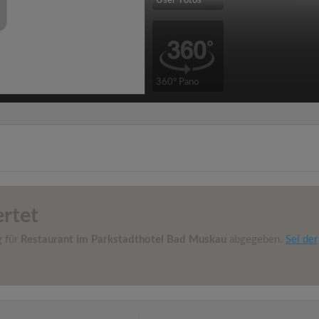
User-Fotos
360° Pano
rtet
g für
Restaurant im Parkstadthotel Bad Muskau
abgegeben.
Sei der