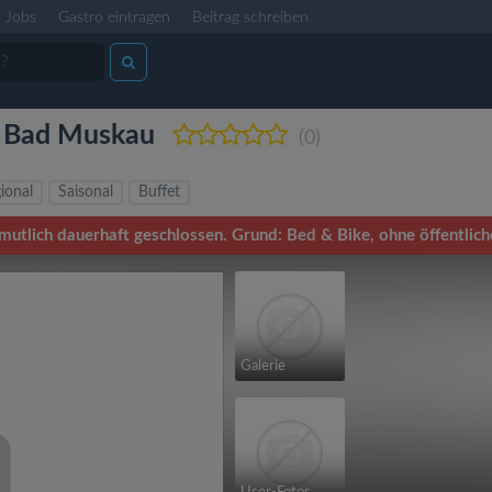
Jobs
Gastro eintragen
Beitrag schreiben
l Bad Muskau
(0)
ional
Saisonal
Buffet
utlich dauerhaft geschlossen. Grund: Bed & Bike, ohne öffentlic
Galerie