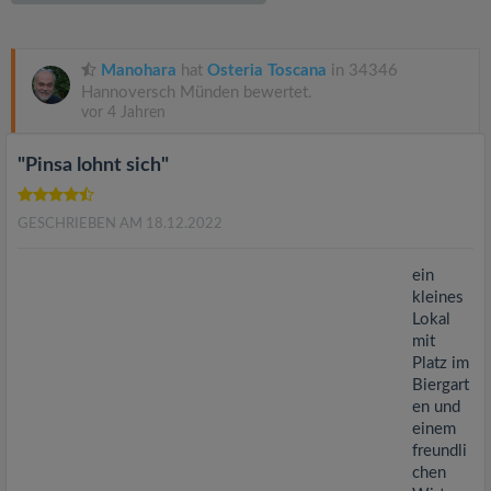
v
i
Manohara
hat
Osteria Toscana
in 34346
Hannoversch Münden bewertet.
vor 4 Jahren
g
"Pinsa lohnt sich"
a
GESCHRIEBEN AM 18.12.2022
t
ein
i
kleines
Lokal
mit
o
Platz im
Biergart
n
en und
einem
freundli
chen