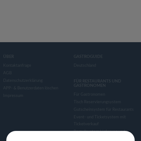
ÜBER
GASTROGUIDE
Kontaktanfrage
Deutschland
AGB
Datenschutzerklärung
FÜR RESTAURANTS UND
GASTRONOMEN
APP- & Benutzerdaten löschen
Für Gastronomen
Impressum
Tisch Reservierungsystem
Gutscheinsystem für Restaurants
Event- und Ticketsystem mit
Ticketverkauf
Bestellsystem Lieferung und
TakeAway