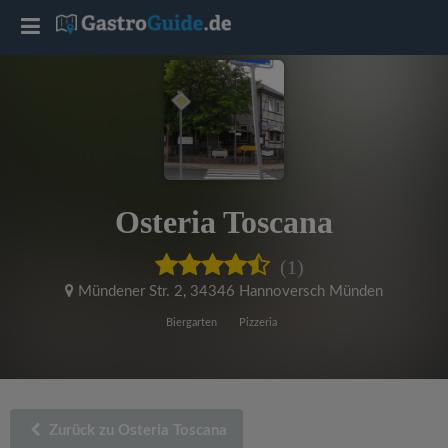
T
o
g
g
Osteria Toscana
l
(1)
e
Mündener Str. 2
,
34346 Hannoversch Münden
Biergarten
Pizzeria
n
a
Zurück zu Osteria Toscana