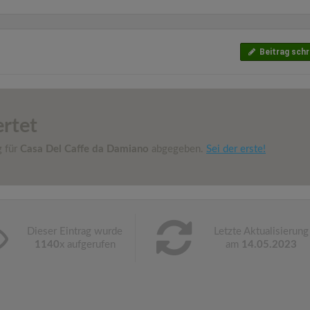
Beitrag schr
rtet
g für
Casa Del Caffe da Damiano
abgegeben.
Sei der erste!
Dieser Eintrag wurde
Letzte Aktualisierung
1140
x aufgerufen
am
14.05.2023