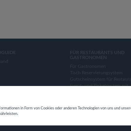
OGUIDE
FÜR RESTAURANTS UND
GASTRONOMEN
land
Für Gastronomen
Tisch Reservierungsystem
Gutscheinsystem für Restaur
Event- und Ticketsystem mit
Ticketverkauf
Bestellsystem Lieferung und
TakeAway
ormationen in Form von Cookies oder anderen Technologien von uns und unser
Webseiten für Restaurant
ährleisten.
Eigene App für Restaurant