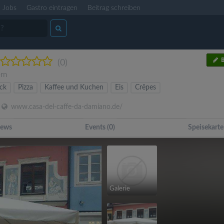
Jobs
Gastro eintragen
Beitrag schreiben
B
(0)
rn
ck
Pizza
Kaffee und Kuchen
Eis
Crêpes
www.casa-del-caffe-da-damiano.de/
ews
Events (0)
Speisekarte
Galerie