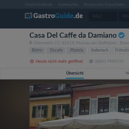
GastroGuide.de
Community
Restaurant-Gutscheine
Casa Del Caffe da Damiano
Obermarkt 23
,
82418
Murnau am Staffelsee
,
Baye
Bistro
Eiscafe
Pizzeria
Italienisch
Frühstü
Heute nicht mehr geöffnet
08841 9989550
Übersicht
N