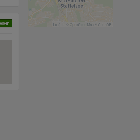
eiben
Leaflet
| ©
OpenStreetMap
©
CartoDB