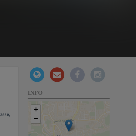
INFO
+
asse,
−