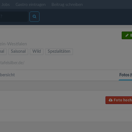
Jobs
Gastro eintragen
Beitrag schreiben
B
ein-Westfalen
nal
Saisonal
Wild
Spezialitäten
tafelsilber.de/
bersicht
Fotos (
Foto hoch