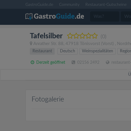
GastroGuide.de
Community
Restaurant-Gutscheine
Tafelsilber
(0)
Anrather Str. 88
,
47918
Tönisvorst
(Vorst)
,
Nordrh
Restaurant
Deutsch
Weinspezialitäten
Regio
Derzeit geöffnet
02156 2492
restaurant-
Ü
Fotogalerie