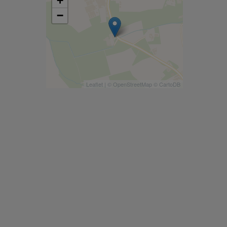
+
−
Leaflet
| ©
OpenStreetMap
©
CartoDB