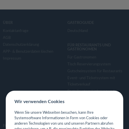
ÜBER
GASTROGUIDE
Kontaktanfrage
Deutschland
AGB
Datenschutzerklärung
FÜR RESTAURANTS UND
GASTRONOMEN
APP- & Benutzerdaten löschen
Für Gastronomen
Impressum
Tisch Reservierungsystem
Gutscheinsystem für Restaurants
Event- und Ticketsystem mit
Ticketverkauf
Bestellsystem Lieferung und
TakeAway
Wir verwenden Cookies
Webseiten für Restaurant
Eigene App für Restaurant
Wenn Sie unsere Webseiten besuchen, kann Ihre
Systemsoftware Informationen in Form von Cookies oder
anderen Technologien von uns und unseren Partnern abrufen
FOLGE UNS