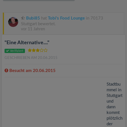
v
i
Bubi85
hat
Tobi's Food Lounge
in 70173
Stuttgart bewertet.
vor 11 Jahren
g
"Eine Alternative...."
a
Verifiziert
GESCHRIEBEN AM 20.06.2015
t
Besucht am 20.06.2015
i
Stadtbu
mmel in
o
Stuttgart
und
n
dann
kommt
plötzlich
der