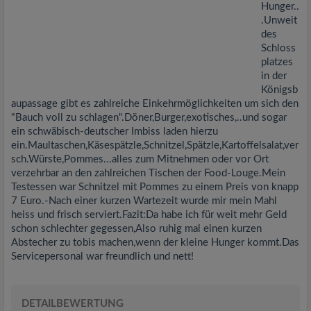
Hunger..
.Unweit
des
Schloss
platzes
in der
Königsb
aupassage gibt es zahlreiche Einkehrmöglichkeiten um sich den
"Bauch voll zu schlagen".Döner,Burger,exotisches,..und sogar
ein schwäbisch-deutscher Imbiss laden hierzu
ein.Maultaschen,Käsespätzle,Schnitzel,Spätzle,Kartoffelsalat,ver
sch.Würste,Pommes...alles zum Mitnehmen oder vor Ort
verzehrbar an den zahlreichen Tischen der Food-Louge.Mein
Testessen war Schnitzel mit Pommes zu einem Preis von knapp
7 Euro.-Nach einer kurzen Wartezeit wurde mir mein Mahl
heiss und frisch serviert.Fazit:Da habe ich für weit mehr Geld
schon schlechter gegessen,Also ruhig mal einen kurzen
Abstecher zu tobis machen,wenn der kleine Hunger kommt.Das
Servicepersonal war freundlich und nett!
DETAILBEWERTUNG