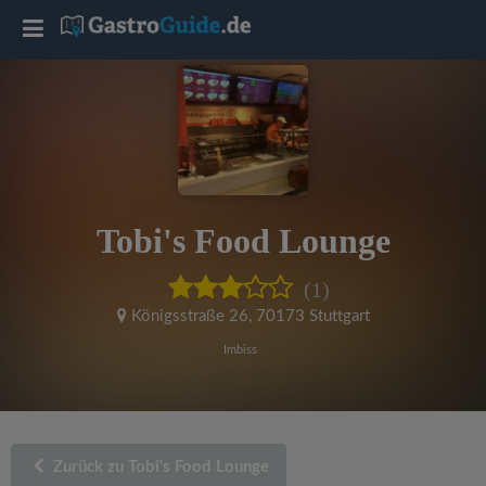
T
o
g
g
Tobi's Food Lounge
l
(1)
e
Königsstraße 26
,
70173 Stuttgart
Imbiss
n
a
Zurück zu Tobi's Food Lounge