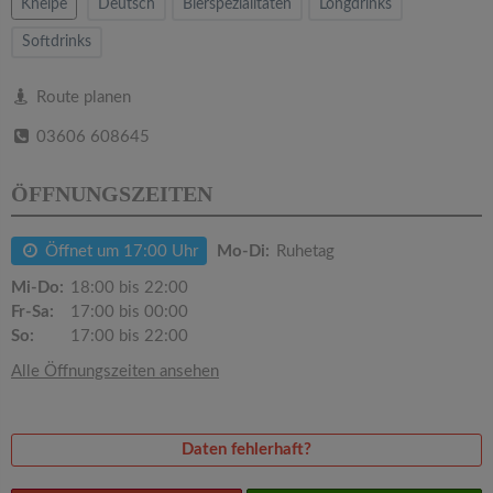
v
Kneipe
Deutsch
Bierspezialitäten
Longdrinks
Softdrinks
i
Route planen
g
03606 608645
a
ÖFFNUNGSZEITEN
t
Öffnet um 17:00 Uhr
Mo-Di:
Ruhetag
Mi-Do:
18:00 bis 22:00
i
Fr-Sa:
17:00 bis 00:00
So:
17:00 bis 22:00
o
Alle Öffnungszeiten ansehen
n
Daten fehlerhaft?