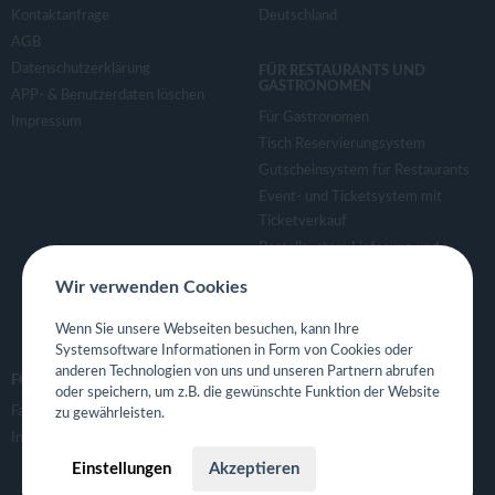
Kontaktanfrage
Deutschland
AGB
Datenschutzerklärung
FÜR RESTAURANTS UND
GASTRONOMEN
APP- & Benutzerdaten löschen
Für Gastronomen
Impressum
Tisch Reservierungsystem
Gutscheinsystem für Restaurants
Event- und Ticketsystem mit
Ticketverkauf
Bestellsystem Lieferung und
TakeAway
Wir verwenden Cookies
Webseiten für Restaurant
Eigene App für Restaurant
Wenn Sie unsere Webseiten besuchen, kann Ihre
Systemsoftware Informationen in Form von Cookies oder
anderen Technologien von uns und unseren Partnern abrufen
FOLGE UNS
oder speichern, um z.B. die gewünschte Funktion der Website
Facebook
zu gewährleisten.
Instagram
Einstellungen
Akzeptieren