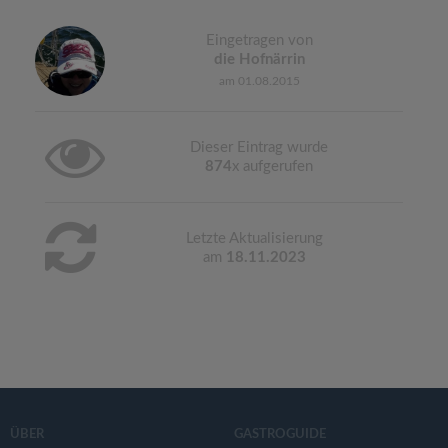
Eingetragen von
die Hofnärrin
am 01.08.2015
Dieser Eintrag wurde
874
x aufgerufen
Letzte Aktualisierung
am
18.11.2023
ÜBER
GASTROGUIDE