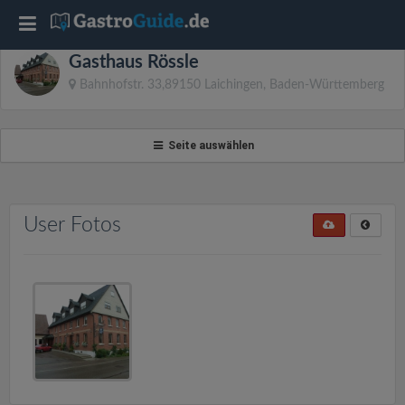
T
Gasthaus Rössle
o
Bahnhofstr. 33,89150 Laichingen, Baden-Württemberg
g
Seite auswählen
g
l
User Fotos
e
n
a