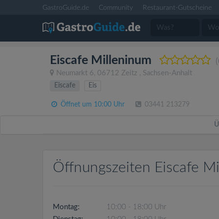
GastroGuide.de
Community
Restaurant-Gutscheine
Eiscafe Milleninum
(
Neumarkt 6
,
06712
Zeitz
,
Sachsen-Anhalt
Eiscafe
Eis
Öffnet um 10:00 Uhr
03441 213279
Ü
Öffnungszeiten Eiscafe M
Montag:
10:00 - 18:00 Uhr