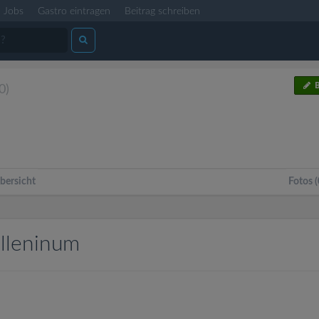
Jobs
Gastro eintragen
Beitrag schreiben
B
0)
bersicht
Fotos (
illeninum