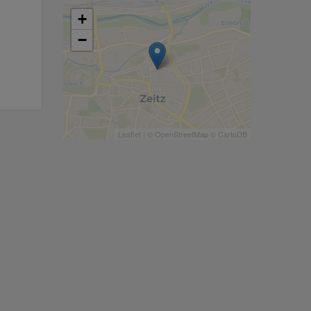
+
−
Leaflet
| ©
OpenStreetMap
©
CartoDB