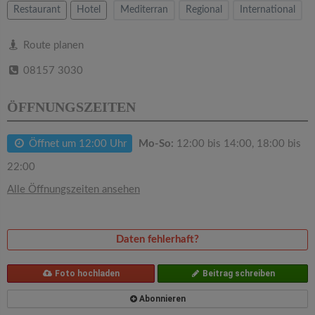
v
Restaurant
Hotel
Mediterran
Regional
International
i
Route planen
08157 3030
g
ÖFFNUNGSZEITEN
a
Öffnet um 12:00 Uhr
Mo-So:
12:00 bis 14:00, 18:00 bis
t
22:00
i
Alle Öffnungszeiten ansehen
o
Daten fehlerhaft?
n
Foto hochladen
Beitrag schreiben
Abonnieren