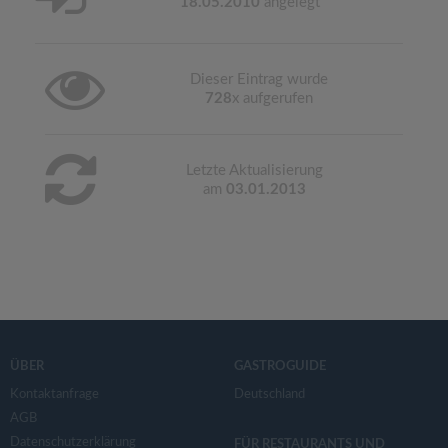
18.05.2010
angelegt
Dieser Eintrag wurde
728
x aufgerufen
Letzte Aktualisierung
am
03.01.2013
ÜBER
GASTROGUIDE
Kontaktanfrage
Deutschland
AGB
Datenschutzerklärung
FÜR RESTAURANTS UND