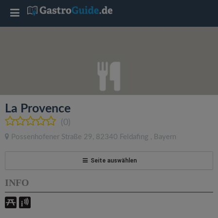
T
o
g
g
La Provence
l
(0)
Possenhofener Straße 29
,
82340
Feldafing
,
Bayern
e
Seite auswählen
n
INFO
a