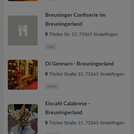
v
Breuninger Confiserie im
i
Breuningerland
g
Tilsiter Str. 15
,
71065
Sindelfingen
Cafe
a
t
Di Gennaro · Breuningerland
Tilsiter Straße 15
,
71065
Sindelfingen
i
Imbiss
o
Eiscafé Calabrese ·
n
Breuningerland
Tilsiter Straße 15
,
71065
Sindelfingen