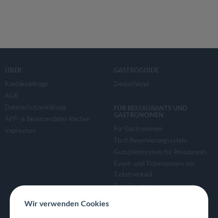
ÜBER
GASTROGUIDE
Kontaktanfrage
Deutschland
AGB
Datenschutzerklärung
FÜR RESTAURANTS UND
GASTRONOMEN
APP- & Benutzerdaten löschen
Für Gastronomen
Impressum
Tisch Reservierungsystem
Gutscheinsystem für Restaurants
Event- und Ticketsystem mit
Ticketverkauf
Bestellsystem Lieferung und
TakeAway
Wir verwenden Cookies
Webseiten für Restaurant