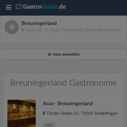
T
o
Breuningerland
Tilsiter Str 15,71065 Sindelfingen, Baden-Württemberg
g
g
Seite auswählen
l
Breuningerland Gastronomie
e
n
Aran · Breuningerland
a
Tilsiter Straße 15
,
71065
Sindelfingen
Imbiss