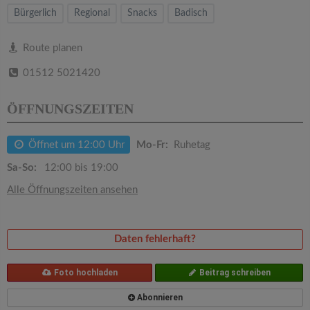
v
Bürgerlich
Regional
Snacks
Badisch
i
Route planen
01512 5021420
g
ÖFFNUNGSZEITEN
a
Öffnet um 12:00 Uhr
Mo-Fr:
Ruhetag
t
Sa-So:
12:00 bis 19:00
i
Alle Öffnungszeiten ansehen
o
Daten fehlerhaft?
n
Foto hochladen
Beitrag schreiben
Abonnieren