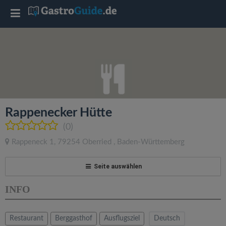
T
o
g
g
Rappenecker Hütte
l
(0)
Rappeneck 1
,
79254
Oberried
,
Baden-Württemberg
e
Seite auswählen
n
INFO
a
Restaurant
Berggasthof
Ausflugsziel
Deutsch