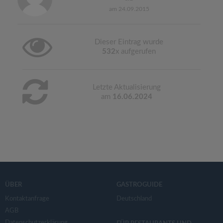
am 24.09.2015
Dieser Eintrag wurde
532
x aufgerufen
Letzte Aktualisierung
am
16.06.2024
ÜBER
GASTROGUIDE
Kontaktanfrage
Deutschland
AGB
Datenschutzerklärung