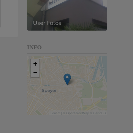
User Fotos
INFO
+
−
Leaflet
| ©
OpenStreetMap
©
CartoDB