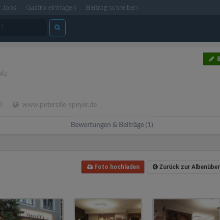
Jobs
Gastro eintragen
Beitrag schreiben
B
alz
0
www.petersilie-speyer.de
Bewertungen & Beiträge (1)
Foto hochladen
Zurück zur Albenüber