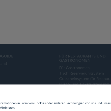
OGUIDE
FÜR RESTAURANTS UND
GASTRONOMEN
land
Für Gastronomen
Tisch Reservierungsystem
Gutscheinsystem für Restaur
Event- und Ticketsystem mit
Ticketverkauf
Bestellsystem Lieferung und
TakeAway
ormationen in Form von Cookies oder anderen Technologien von uns und unser
Webseiten für Restaurant
ährleisten.