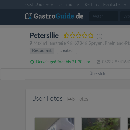
GastroGuide.de
Community
Restaurant-Gutscheine
Petersilie
(1)
Maximilianstraße 96
,
67346
Speyer
,
Rheinland-Pf
Restaurant
Deutsch
Derzeit geöffnet bis 21:30 Uhr
06232 854164
Übersicht
User Fotos
5
Fotos