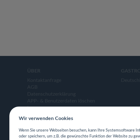
ÜBER
GASTR
Kontaktanfrage
Deutsch
AGB
Datenschutzerklärung
APP- & Benutzerdaten löschen
Impressum
Wir verwenden Cookies
Wenn Sie unsere Webseiten besuchen, kann Ihre Systemsoftware Inf
oder speichern, um z.B. die gewünschte Funktion der Website zu gew