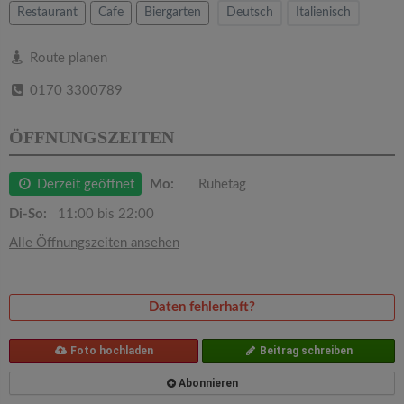
v
Restaurant
Cafe
Biergarten
Deutsch
Italienisch
i
Route planen
0170 3300789
g
ÖFFNUNGSZEITEN
a
Derzeit geöffnet
Mo:
Ruhetag
t
Di-So:
11:00 bis 22:00
i
Alle Öffnungszeiten ansehen
o
Daten fehlerhaft?
n
Foto hochladen
Beitrag schreiben
Abonnieren