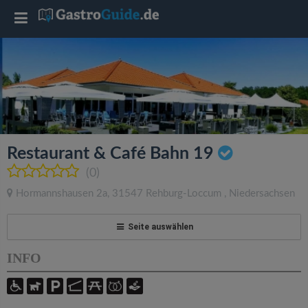
T
o
g
g
Restaurant & Café Bahn 19
l
(0)
Hormannshausen 2a
,
31547
Rehburg-Loccum
,
Niedersachsen
e
Seite auswählen
n
INFO
a