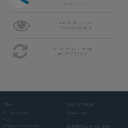
am 25.11.2015
Dieser Eintrag wurde
1363
x aufgerufen
Letzte Aktualisierung
am
27.05.2021
ÜBER
GASTROGUIDE
Kontaktanfrage
Deutschland
AGB
Datenschutzerklärung
FÜR RESTAURANTS UND