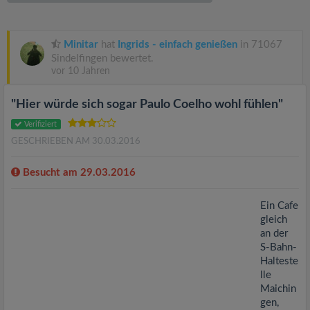
v
i
Minitar
hat
Ingrids - einfach genießen
in 71067
Sindelfingen bewertet.
vor 10 Jahren
g
"Hier würde sich sogar Paulo Coelho wohl fühlen"
a
Verifiziert
GESCHRIEBEN AM 30.03.2016
t
Besucht am 29.03.2016
i
Ein Cafe
gleich
o
an der
S-Bahn-
n
Halteste
lle
Maichin
gen,