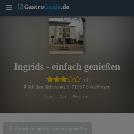
T
o
g
g
Ingrids - einfach genießen
l
(1)
e
Schlüsseläckerplatz 3
,
71067 Sindelfingen
Bistro
Cafe
Konditorei
n
a
Zurück zu Ingrids - einfach genießen