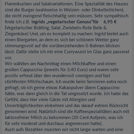
Flammkuchen und Salatvariationen. Eine Spezialität des Hauses
sind die Burger (wahlweise in Weizen- oder Dinkelbrötchen),
die nicht zwingend fleischhaltig sein müssen. Sehr sympathisch
finde ich z.B. I
ngrids „vegetarischer Genuss“für 6,95 €
(
Vegetarischer Brätling, Salat, Zwiebeln-Rote Bete &
Ziegenkäse) Und, um es komplett zu machen: Ingrid bietet auch
einen Biergarten, an dem es sich bei schönem Wetter ganz
stimmungsvoll auf die vorüberziehenden S-Bahnen blicken
lässt. Dafür stelle ich mir eine Currywurst im Glas ganz passend
vor.
Wir wählten am Nachmittag einen Milchkaffee und einen
großen Cappuccino (jeweils für 3,40 Euro) und waren sehr
positiv erfreut über den wundervoll cremigen und fast
stichfesten Milchschaum. Ich wurde beim Servieren extra noch
gefragt, ob ich gerne etwas Kakaopulver übern Cappuccino
hätte, was dann gleich in die Tat umgesetzt wurde. Ich hatte das
Gefühl, dass hier viele Gäste mit Allergien und
Unverträglichkeiten einkehren und das darauf extrem Rücksicht
genommen wird. Natürlich sind die Kaffeespezialitäten auch mit
laktosefreier Milch zu bekommen (30 Cent Aufpreis, was ich
für sehr moderat und durchaus angemessen halte).
Auch aufs Bezahlen mussten wir nicht lange warten und eine