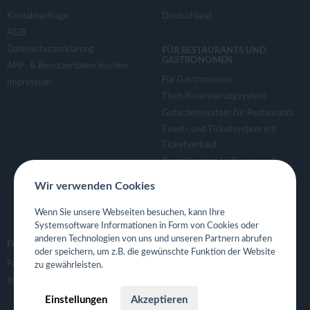
Kontaktanfrage
Deutschland
AGB
Datenschutzerklärung
FÜR RESTAURANTS UND
GASTRONOMEN
APP- & Benutzerdaten löschen
Für Gastronomen
Impressum
Tisch Reservierungsystem
Gutscheinsystem für Restaurants
Event- und Ticketsystem mit
Ticketverkauf
Bestellsystem Lieferung und
TakeAway
Wir verwenden Cookies
Webseiten für Restaurant
Eigene App für Restaurant
Wenn Sie unsere Webseiten besuchen, kann Ihre
Systemsoftware Informationen in Form von Cookies oder
anderen Technologien von uns und unseren Partnern abrufen
FOLGE UNS
oder speichern, um z.B. die gewünschte Funktion der Website
Facebook
zu gewährleisten.
Instagram
Einstellungen
Akzeptieren