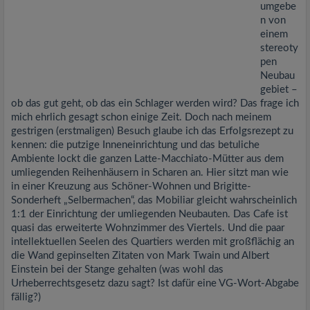
umgebe
n von
einem
stereoty
pen
Neubau
gebiet –
ob das gut geht, ob das ein Schlager werden wird? Das frage ich
mich ehrlich gesagt schon einige Zeit. Doch nach meinem
gestrigen (erstmaligen) Besuch glaube ich das Erfolgsrezept zu
kennen: die putzige Inneneinrichtung und das betuliche
Ambiente lockt die ganzen Latte-Macchiato-Mütter aus dem
umliegenden Reihenhäusern in Scharen an. Hier sitzt man wie
in einer Kreuzung aus Schöner-Wohnen und Brigitte-
Sonderheft „Selbermachen“, das Mobiliar gleicht wahrscheinlich
1:1 der Einrichtung der umliegenden Neubauten. Das Cafe ist
quasi das erweiterte Wohnzimmer des Viertels. Und die paar
intellektuellen Seelen des Quartiers werden mit großflächig an
die Wand gepinselten Zitaten von Mark Twain und Albert
Einstein bei der Stange gehalten (was wohl das
Urheberrechtsgesetz dazu sagt? Ist dafür eine VG-Wort-Abgabe
fällig?)