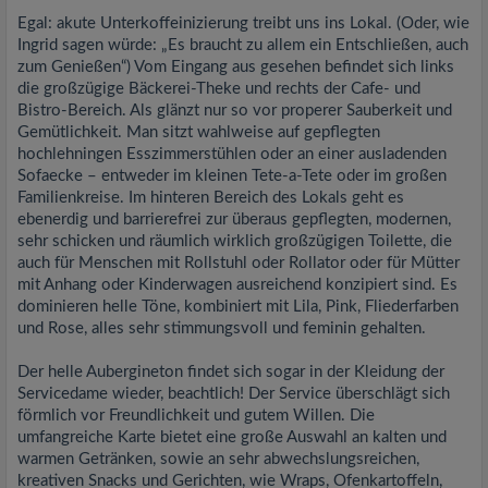
Egal: akute Unterkoffeinizierung treibt uns ins Lokal. (Oder, wie
Ingrid sagen würde: „Es braucht zu allem ein Entschließen, auch
zum Genießen“) Vom Eingang aus gesehen befindet sich links
die großzügige Bäckerei-Theke und rechts der Cafe- und
Bistro-Bereich. Als glänzt nur so vor properer Sauberkeit und
Gemütlichkeit. Man sitzt wahlweise auf gepflegten
hochlehningen Esszimmerstühlen oder an einer ausladenden
Sofaecke – entweder im kleinen Tete-a-Tete oder im großen
Familienkreise. Im hinteren Bereich des Lokals geht es
ebenerdig und barrierefrei zur überaus gepflegten, modernen,
sehr schicken und räumlich wirklich großzügigen Toilette, die
auch für Menschen mit Rollstuhl oder Rollator oder für Mütter
mit Anhang oder Kinderwagen ausreichend konzipiert sind. Es
dominieren helle Töne, kombiniert mit Lila, Pink, Fliederfarben
und Rose, alles sehr stimmungsvoll und feminin gehalten.
Der helle Aubergineton findet sich sogar in der Kleidung der
Servicedame wieder, beachtlich! Der Service überschlägt sich
förmlich vor Freundlichkeit und gutem Willen. Die
umfangreiche Karte bietet eine große Auswahl an kalten und
warmen Getränken, sowie an sehr abwechslungsreichen,
kreativen Snacks und Gerichten, wie Wraps, Ofenkartoffeln,