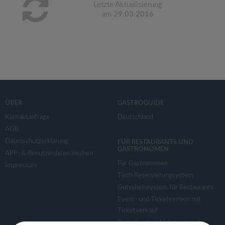
Letzte Aktualisierung
am
29.03.2016
ÜBER
GASTROGUIDE
Kontaktanfrage
Deutschland
AGB
Datenschutzerklärung
FÜR RESTAURANTS UND
GASTRONOMEN
APP- & Benutzerdaten löschen
Für Gastronomen
Impressum
Tisch Reservierungsystem
Gutscheinsystem für Restaurants
Event- und Ticketsystem mit
Ticketverkauf
Bestellsystem Lieferung und