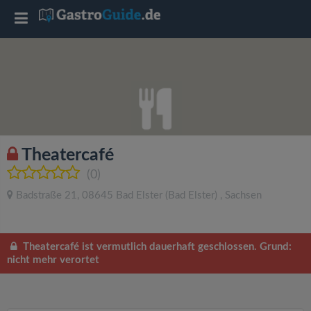
T
o
g
g
Theatercafé
l
(0)
Badstraße 21
,
08645
Bad Elster
(Bad Elster)
,
Sachsen
e
n
Theatercafé ist vermutlich dauerhaft geschlossen. Grund:
nicht mehr verortet
a