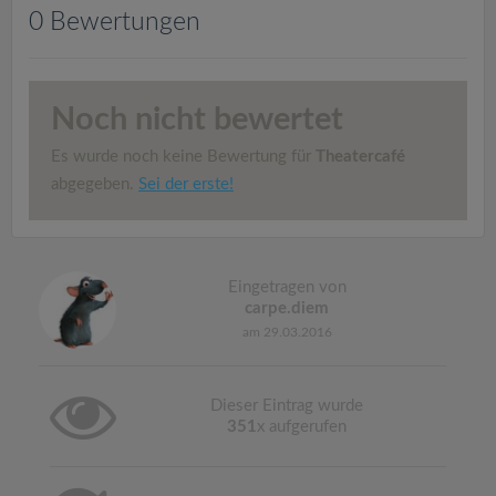
v
0 Bewertungen
i
Noch nicht bewertet
g
Es wurde noch keine Bewertung für
Theatercafé
a
abgegeben.
Sei der erste!
t
Eingetragen von
i
carpe.diem
am 29.03.2016
o
Dieser Eintrag wurde
n
351
x aufgerufen