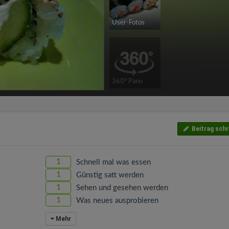
User-Fotos
360° Pano
Beitrag schr
1
Schnell mal was essen
1
Günstig satt werden
1
Sehen und gesehen werden
1
Was neues ausprobieren
Mehr