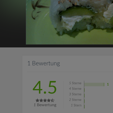
1 Bewertung
4.5
5
Sterne
1
4
Sterne
3
Sterne
2
Sterne
1
Bewertung
1
Stern