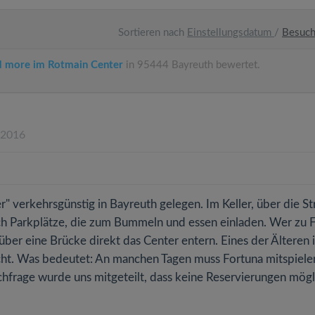
Sortieren nach
Einstellungsdatum
/
Besuc
d more im Rotmain Center
in 95444 Bayreuth bewertet.
.2016
" verkehrsgünstig in Bayreuth gelegen. Im Keller, über die S
ich Parkplätze, die zum Bummeln und essen einladen. Wer zu 
ber eine Brücke direkt das Center entern. Eines der Älteren 
cht. Was bedeutet: An manchen Tagen muss Fortuna mitspiele
chfrage wurde uns mitgeteilt, dass keine Reservierungen mögli