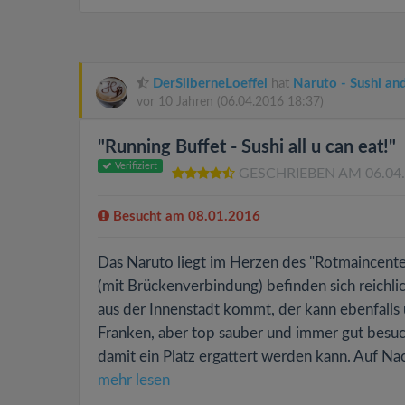
DerSilberneLoeffel
hat
Naruto - Sushi an
vor 10 Jahren
(06.04.2016 18:37)
"Running Buffet - Sushi all u can eat!"
Verifiziert
GESCHRIEBEN AM 06.04
Besucht am 08.01.2016
Das Naruto liegt im Herzen des "Rotmaincenter
(mit Brückenverbindung) befinden sich reichl
aus der Innenstadt kommt, der kann ebenfalls ü
Franken, aber top sauber und immer gut besu
damit ein Platz ergattert werden kann. Auf Na
mehr lesen