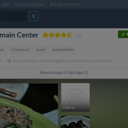
Jobs
Gastro eintragen
Beitrag schreiben
tmain Center
B
(1)
sch
Chinesisch
Sushi
Spezialitäten
6
www.rotmain-center.de/gastronomie/naruto-sushi-more/
Bewertungen & Beiträge (1)
Galerie