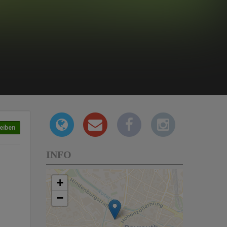
eiben
INFO
+
−