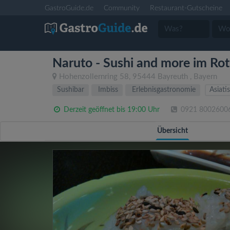
GastroGuide.de
Community
Restaurant-Gutscheine
Naruto - Sushi and more im Ro
Hohenzollernring 58
,
95444
Bayreuth
,
Bayern
Sushibar
Imbiss
Erlebnisgastronomie
Asiati
Derzeit geöffnet bis 19:00 Uhr
0921 8002600
Übersicht