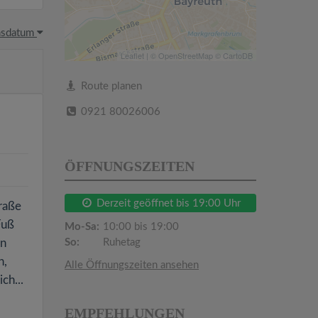
hsdatum
Leaflet
| ©
OpenStreetMap
©
CartoDB
Route planen
0921 80026006
ÖFFNUNGSZEITEN
Derzeit geöffnet bis 19:00 Uhr
traße
Fuß
Mo-Sa:
10:00 bis 19:00
in
So:
Ruhetag
n,
Alle Öffnungszeiten ansehen
ch...
EMPFEHLUNGEN