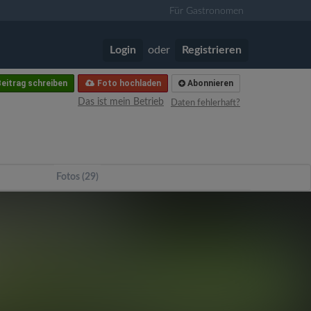
Für Gastronomen
Login
oder
Registrieren
eitrag schreiben
Foto hochladen
Abonnieren
Das ist mein Betrieb
Daten fehlerhaft?
Fotos (29)