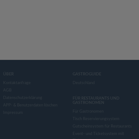
ÜBER
GASTROGUIDE
Kontaktanfrage
Deutschland
AGB
Datenschutzerklärung
FÜR RESTAURANTS UND
GASTRONOMEN
APP- & Benutzerdaten löschen
Für Gastronomen
Impressum
Tisch Reservierungsystem
Gutscheinsystem für Restaurants
Event- und Ticketsystem mit