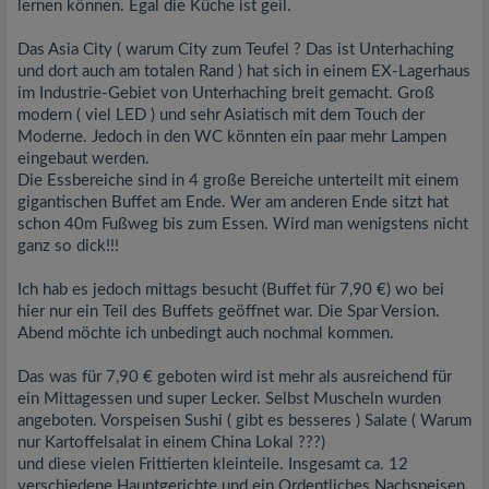
lernen können. Egal die Küche ist geil.
Das Asia City ( warum City zum Teufel ? Das ist Unterhaching
und dort auch am totalen Rand ) hat sich in einem EX-Lagerhaus
im Industrie-Gebiet von Unterhaching breit gemacht. Groß
modern ( viel LED ) und sehr Asiatisch mit dem Touch der
Moderne. Jedoch in den WC könnten ein paar mehr Lampen
eingebaut werden.
Die Essbereiche sind in 4 große Bereiche unterteilt mit einem
gigantischen Buffet am Ende. Wer am anderen Ende sitzt hat
schon 40m Fußweg bis zum Essen. Wird man wenigstens nicht
ganz so dick!!!
Ich hab es jedoch mittags besucht (Buffet für 7,90 €) wo bei
hier nur ein Teil des Buffets geöffnet war. Die Spar Version.
Abend möchte ich unbedingt auch nochmal kommen.
Das was für 7,90 € geboten wird ist mehr als ausreichend für
ein Mittagessen und super Lecker. Selbst Muscheln wurden
angeboten. Vorspeisen Sushi ( gibt es besseres ) Salate ( Warum
nur Kartoffelsalat in einem China Lokal ???)
und diese vielen Frittierten kleinteile. Insgesamt ca. 12
verschiedene Hauptgerichte und ein Ordentliches Nachspeisen