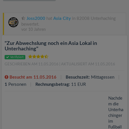
v
i
Joss2000
hat
Asia City
in 82008 Unterhaching
bewertet.
vor 10 Jahren
g
"Zur Abwechslung noch ein Asia Lokal in
a
Unterhaching"
Verifiziert
t
GESCHRIEBEN AM 11.05.2016
| AKTUALISIERT AM 11.05.2016
i
Besucht am 11.05.2016
Besuchszeit:
Mittagessen
1
Personen
Rechnungsbetrag:
11 EUR
o
Nachde
m die
n
Unterha
chinger
im
Fußball