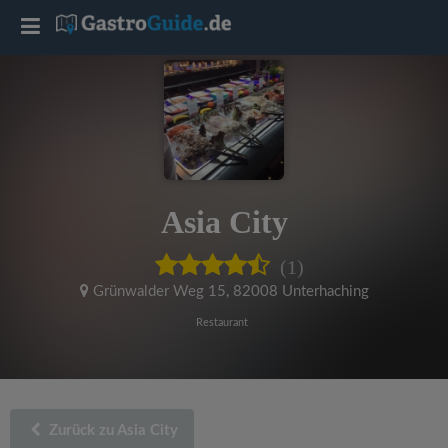
T
o
g
g
Asia City
l
(1)
e
Grünwalder Weg 15
,
82008 Unterhaching
Restaurant
n
a
Zurück zu Asia City