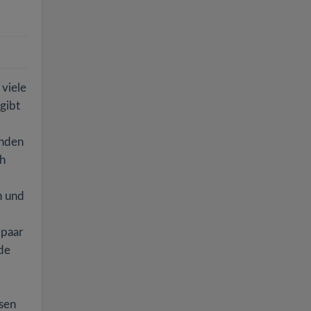
viele
gibt
änden
ch
n und
 paar
de
esen