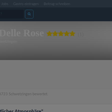
Jobs
Gastro eintragen
Beitrag schreiben
Delle Rose
(1)
wetzingen
8723 Schwetzingen bewertet.
tlicher Atmosphäre"