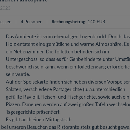
.2023
essen
4
Personen
Rechnungsbetrag:
140 EUR
Das Ambiente ist vom ehemaligen Lügenbrückl. Durch das 
Holz entsteht eine gemütliche und warme Atmosphäre. Es 
ein Nebenzimmer. Die Toiletten befinden sich im
Untergeschoss, so dass es für Gehbehinderte unter Umst
beschwerlich sein kann, wenn ein Toilettengang erforderli
sein würde.
Auf der Speisekarte finden sich neben diversen Vorspeise
Salaten, verschiedene Pastagerichte (u. a.unterschiedlich
gefüllte Ravioli),Fleisch- und Fischgerichte, sowie auch ein
Pizzen. Daneben werden auf zwei großen Tafeln wechseln
Tagesgerichte präsentiert.
Es gibt auch einen Mittagstisch.
da bei unseren Besuchen das Ristorante stets gut besucht gew