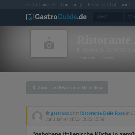
GastroGuide.de
Community
Restaurant-Gutscheine
Ristorante 
Hebelstraße 15
,
68723 Sch
Restaurant
Pizzeria
Zurück zu Ristorante Delle Rose
gastrodoc
hat
Ristorante Delle Rose
in 6
vor 3 Jahren
(17.04.2023 15:58)
"gehobene italienische Küche in gemü