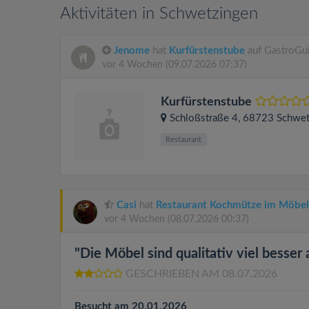
Aktivitäten in Schwetzingen
Jenome
hat
Kurfürstenstube
auf GastroGui
vor 4 Wochen
(09.07.2026 07:37)
Kurfürstenstube
Schloßstraße 4
, 68723
Schwet
Restaurant
Casi
hat
Restaurant Kochmütze im Möbel
vor 4 Wochen
(08.07.2026 00:37)
"Die Möbel sind qualitativ viel besser 
GESCHRIEBEN AM 08.07.2026
Besucht am 20.01.2026