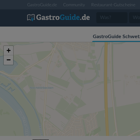
GastroGuide.de
Community
Restaurant-Gutscheine
GastroGuide Schwet
+
−