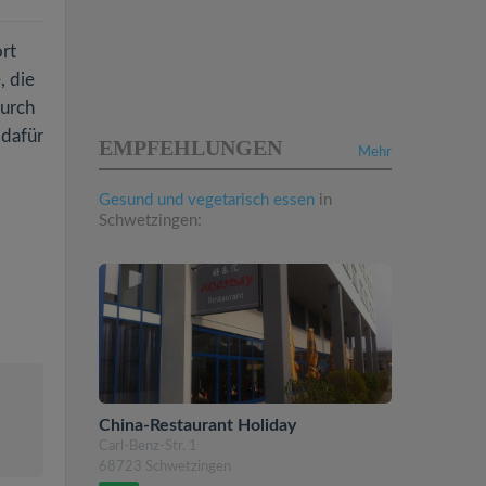
ort
, die
durch
 dafür
EMPFEHLUNGEN
Mehr
Gesund und vegetarisch essen
in
Schwetzingen:
China-Restaurant Holiday
Carl-Benz-Str. 1
68723 Schwetzingen