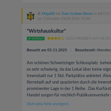
Maja88
hat
Zum Grünen Baum
in 68723 
vor 3 Monaten
(06.05.2026 19:04)
"Wirtshauskultur"
GESCHRIEBEN AM 06.05
Verifiziert
Besucht am 05.11.2025
Besuchszeit:
Abendes
Am schönen Schwetzinger Schlossplatz beheima
es sehr schwierig, da das Lokal über keine ei
Innenstadt nur 1 Std. Parkplätze anbietet. Als
Kernstadt auf und spazierten durch die Innens
prominenter Lage in der 1 Reihe . Das Kurfürs
Handel sorgen für reichlich Publikumsverkehr 
[Auf extra Seite anzeigen]