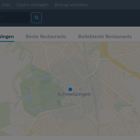
Jobs
Gastro eintragen
Beitrag schreiben
zingen
Beste Restaurants
Beliebteste Restaurants