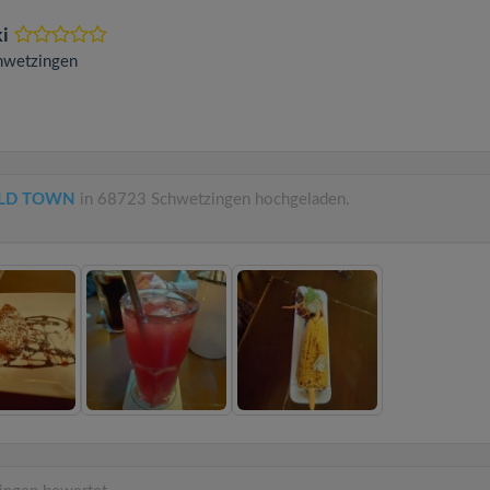
i
hwetzingen
 OLD TOWN
in 68723 Schwetzingen hochgeladen.