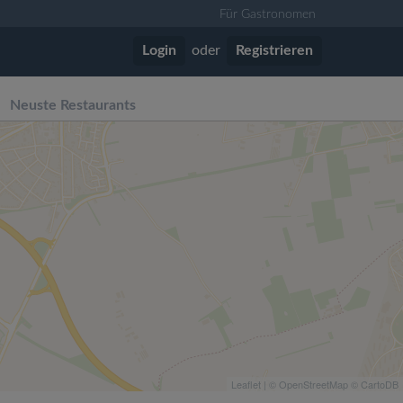
Für Gastronomen
Login
oder
Registrieren
Neuste Restaurants
Leaflet
| ©
OpenStreetMap
©
CartoDB