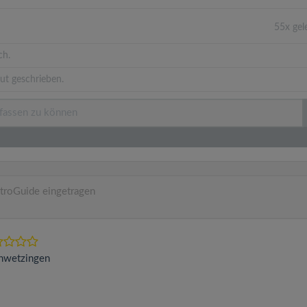
55x ge
ch.
ut geschrieben.
troGuide eingetragen
hwetzingen