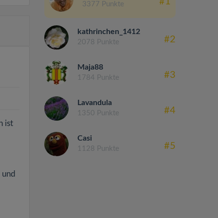
#1
3377 Punkte
kathrinchen_1412
#2
2078 Punkte
Maja88
#3
1784 Punkte
Lavandula
#4
1350 Punkte
 ist
Casi
#5
1128 Punkte
e und