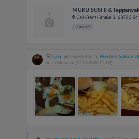
MUKU SUSHI & Teppanyak
Carl-Benz-Straße 3
, 68723
Sc
Restaurant
Casi
hat neue Fotos zu
Western Saloon
vor 5 Monaten
(21.03.2026 01:09)